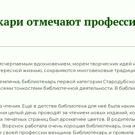
екари отмечают професс
еисчерпаемым вдохновением, морем творческих идей и
нтересной жизнью, сохраняются многовековые традици
землячка, библиотекарь первой категории Стародубской
всеми тонкостями библиотечной деятельности. В библи
з чтения. Ещё в детстве библиотека для неё была как
 они целый день проводят за чтением новых изданий, к
ах печатных страниц был ароматнее цветов. В родител
 с. Воронок работала очень хорошая библиотекарь, она
е своей профессии женщина. Библиотекарь и привила е