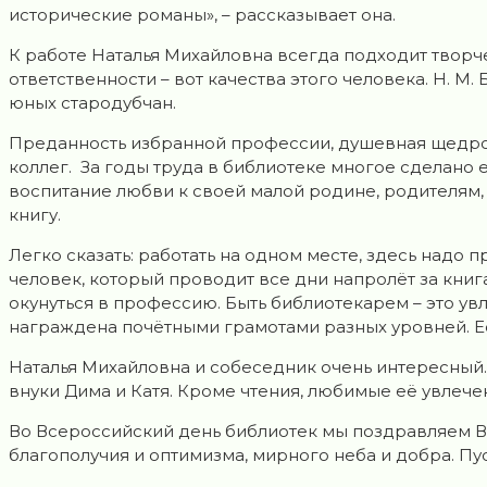
исторические романы», – рассказывает она.
К работе Наталья Михайловна всегда подходит творч
ответственности – вот качества этого человека. Н. 
юных стародубчан.
Преданность избранной профессии, душевная щедро
коллег. За годы труда в библиотеке многое сделано 
воспитание любви к своей малой родине, родителям, 
книгу.
Легко сказать: работать на одном месте, здесь надо 
человек, который проводит все дни напролёт за книгам
окунуться в профессию. Быть библиотекарем – это ув
награждена почётными грамотами разных уровней. Ест
Наталья Михайловна и собеседник очень интересный. 
внуки Дима и Катя. Кроме чтения, любимые её увлече
Во Всероссийский день библиотек мы поздравляем Ва
благополучия и оптимизма, мирного неба и добра. Пус