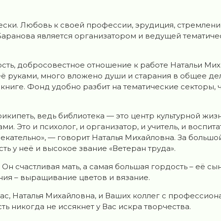
ески. Любовь к своей профессии, эрудиция, стремлени
М. Баранова является организатором и ведущей темати
сть, добросовестное отношение к работе Натальи Ми
её руками, много вложено души и старания в общее де
книге. Фонд удобно разбит на тематические секторы, ч
прикипеть, ведь библиотека — это центр культурной жи
и. Это и психолог, и организатор, и учитель, и воспита
лекательно», — говорит Наталья Михайловна. За большо
ь у неё и высокое звание «Ветеран труда».
Он счастливая мать, а самая большая гордость – её сы
ния – выращивание цветов и вязание.
с, Наталья Михайловна, и Ваших коллег с профессиона
ть никогда не иссякнет у Вас искра творчества.