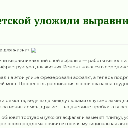
ветской уложили выравн
а для жизни».
или выравнивающий слой асфальта — работы выполнил 
нфраструктура для жизни». Ремонт начался в середине 
азад на этой улице фрезеровали асфальт, а теперь под
ий мост. Процесс выравнивания люков оказался трудо
ки ремонта, ведь езда между люками ощутимо замедля
‑за ночных смен, другие — на дневные пробки, а власт
обновят тротуары (уложат асфальт и заменят плитку),
ре около роддома появится новая муниципальная авт