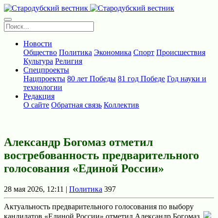
Новости
Общество
Политика
Экономика
Спорт
Происшествия
Культура
Религия
Спецпроекты
Нацпроекты
80 лет Победы
81 год Победе
Год науки и
технологии
Редакция
О сайте
Обратная связь
Коллектив
Александр Богомаз отметил
востребованность предварительного
голосования «Единой России»
28 мая 2026, 12:11 |
Политика
397
Актуальность предварительного голосования по выбору
кандидатов «Единой России» отметил Александр Богомаз.