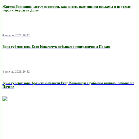
Жители Брянщины могут проверить законность размещения рекламы в подъезде
через «Госуслуги Дом»
8 августа 2026, 20:42
Врио губернатора Егор Ковальчук побывал в приграничном Погаре
8 августа 2026, 20:32
Врио губернатора Брянской области Егор Ковальчук с рабочим визитом побывал в
Почепе