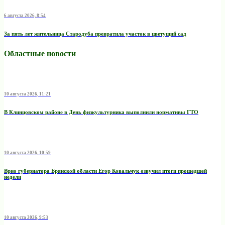
6 августа 2026, 8:54
За пять лет жительница Стародуба превратила участок в цветущий сад
Областные новости
10 августа 2026, 11:21
В Клинцовском районе в День физкультурника выполнили нормативы ГТО
10 августа 2026, 10:59
Врио губернатора Брянской области Егор Ковальчук озвучил итоги прошедшей
недели
10 августа 2026, 9:53