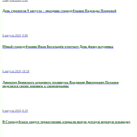
День строителя 9 августа – праздник стародубчанки Надежды Покровой
8 августа 2026, 9:00
Юный стародубчанин Иван Богатырёв отмечает День физкультурника
6 августа 2026, 10:58
Директор Брянского аграрного техникума Владимир Викторович Потапов
поделился своим мнением о спецоперации:
6 августа 2026, 8:59
В Стародубском округе торжественно открыли новую детскую игровую площадку