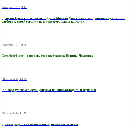
5 августа 2026, 9:15
Депутат Брянской областной Думы Михаил Довгалёв: «Контрактная служба – это
любовь к своей стране и развитие моральных качеств».
2 августа 2026, 9:00
Голубой берет – гордость стародубчанина Никиты Чемериса
31 июля 2026, 14:38
В Стародубском округе убирают ранний картофель и зерновые
30 июля 2026, 11:50
Для стародубских активистов провели час истории