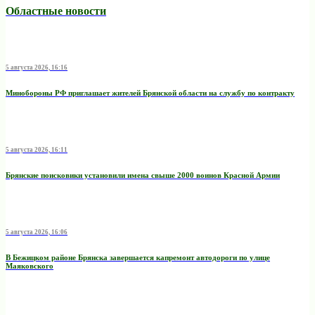
Областные новости
5 августа 2026, 16:16
Минобoроны РФ приглaшaет житeлeй Брянской области на службу по контракту
5 августа 2026, 16:11
Брянские поисковики установили имена свыше 2000 воинов Красной Армии
5 августа 2026, 16:06
В Бежицком районе Брянска завершается капремонт автодороги по улице
Маяковского