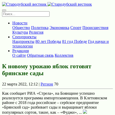
Новости
Общество
Политика
Экономика
Спорт
Происшествия
Культура
Религия
Спецпроекты
Нацпроекты
80 лет Победы
81 год Победе
Год науки и
технологии
Редакция
О сайте
Обратная связь
Коллектив
К новому урожаю яблок готовят
брянские сады
22 марта 2022, 12:12 |
Регион
70
Как сообщает РИА «Стрела», на Боянщине успешно
реализуется программа импортозамещения. В Клетнянском
районе с 2018 года российское – сербское предприятие
«Брянский сад» разбивает сады и выращивает яблоки
популярных сортов, такие, как – «Фуджи», ...