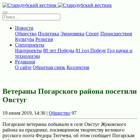
Новости
Общество
Политика
Экономика
Спорт
Происшествия
Культура
Религия
Спецпроекты
Нацпроекты
80 лет Победы
81 год Победе
Год науки и
технологии
Редакция
О сайте
Обратная связь
Коллектив
Ветераны Погарского района посетили
Овстуг
19 июня 2019, 14:30 |
Общество
97
Погарские ветераны побывали в селе Овстуг Жуковского
района на празднике, посвященном творчеству великого
русского поэта Федора Тютчева, об этом сообщает Погарская