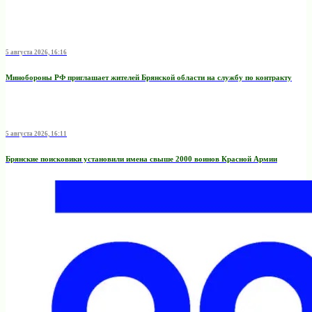
5 августа 2026, 16:16
Минобoроны РФ приглaшaет житeлeй Брянской области на службу по контракту
5 августа 2026, 16:11
Брянские поисковики установили имена свыше 2000 воинов Красной Армии