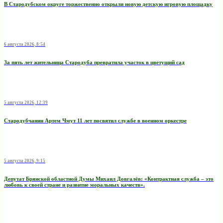
В Стародубском округе торжественно открыли новую детскую игровую площадку
6 августа 2026, 8:54
За пять лет жительница Стародуба превратила участок в цветущий сад
5 августа 2026, 12:39
Стародубчанин Артем Чмут 11 лет посвятил службе в военном оркестре
5 августа 2026, 9:15
Депутат Брянской областной Думы Михаил Довгалёв: «Контрактная служба – это
любовь к своей стране и развитие моральных качеств».