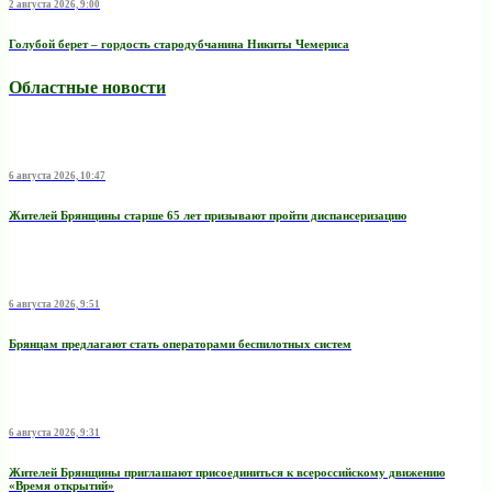
2 августа 2026, 9:00
Голубой берет – гордость стародубчанина Никиты Чемериса
Областные новости
6 августа 2026, 10:47
Жителей Брянщины старше 65 лет призывают пройти диспансеризацию
6 августа 2026, 9:51
Брянцам предлагают стать оперaторами бeспилотных систeм
6 августа 2026, 9:31
Жителей Брянщины приглашают присоединиться к всероссийскому движению
«Время открытий»