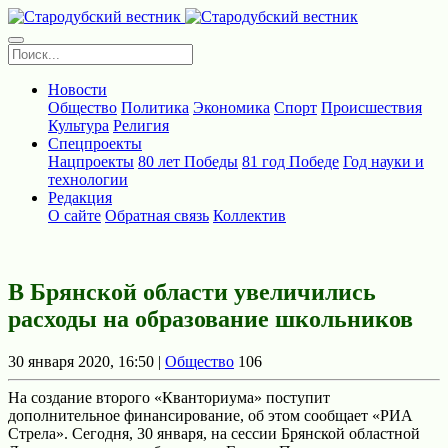
Новости
Общество
Политика
Экономика
Спорт
Происшествия
Культура
Религия
Спецпроекты
Нацпроекты
80 лет Победы
81 год Победе
Год науки и
технологии
Редакция
О сайте
Обратная связь
Коллектив
В Брянской области увеличились
расходы на образование школьников
30 января 2020, 16:50 |
Общество
106
На создание второго «Кванториума» поступит
дополнительное финансирование, об этом сообщает «РИА
Стрела». Сегодня, 30 января, на сессии Брянской областной