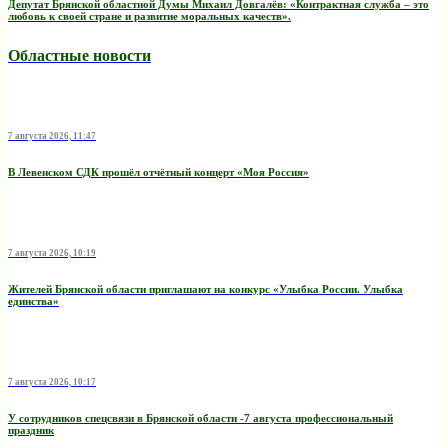
Депутат Брянской областной Думы Михаил Довгалёв: «Контрактная служба – это
любовь к своей стране и развитие моральных качеств».
Областные новости
7 августа 2026, 11:47
В Левенском СДК прошёл отчётный концерт «Моя Россия»
7 августа 2026, 10:19
Жителей Брянской области приглашают на конкурс «Улыбка России. Улыбка
единства»
7 августа 2026, 10:17
У сотрудников спецсвязи в Брянской области -7 августа профессиональный
праздник