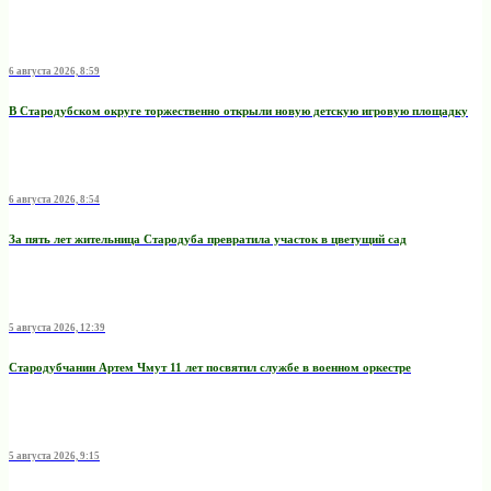
6 августа 2026, 8:59
В Стародубском округе торжественно открыли новую детскую игровую площадку
6 августа 2026, 8:54
За пять лет жительница Стародуба превратила участок в цветущий сад
5 августа 2026, 12:39
Стародубчанин Артем Чмут 11 лет посвятил службе в военном оркестре
5 августа 2026, 9:15