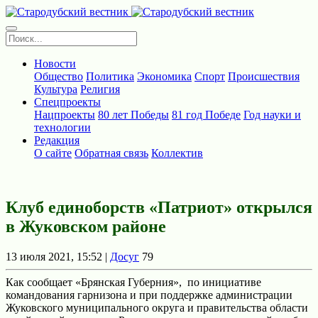
Новости
Общество
Политика
Экономика
Спорт
Происшествия
Культура
Религия
Спецпроекты
Нацпроекты
80 лет Победы
81 год Победе
Год науки и
технологии
Редакция
О сайте
Обратная связь
Коллектив
Клуб единоборств «Патриот» открылся
в Жуковском районе
13 июля 2021, 15:52 |
Досуг
79
Как сообщает «Брянская Губерния», по инициативе
командования гарнизона и при поддержке администрации
Жуковского муниципального округа и правительства области