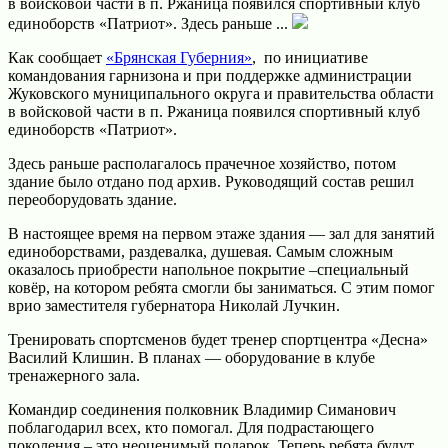
в войсковой части в п. Ржаница появился спортивный клуб
единоборств «Патриот». Здесь раньше ...
Как сообщает
«Брянская Губерния»
, по инициативе
командования гарнизона и при поддержке администрации
Жуковского муниципального округа и правительства области
в войсковой части в п. Ржаница появился спортивный клуб
единоборств «Патриот».
Здесь раньше располагалось прачечное хозяйство, потом
здание было отдано под архив. Руководящий состав решил
переоборудовать здание.
В настоящее время на первом этаже здания — зал для занятий
единоборствами, раздевалка, душевая. Самым сложным
оказалось приобрести напольное покрытие –специальный
ковёр, на котором ребята смогли бы заниматься. С этим помог
врио заместителя губернатора Николай Лучкин.
Тренировать спортсменов будет тренер спортцентра «Десна»
Василий Клишин. В планах — оборудование в клубе
тренажерного зала.
Командир соединения полковник Владимир Симанович
поблагодарил всех, кто помогал. Для подрастающего
поколения – это неоценимый подарок. Теперь ребята будут