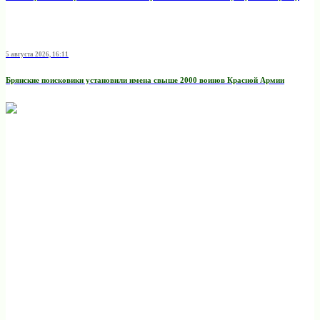
5 августа 2026, 16:11
Брянские поисковики установили имена свыше 2000 воинов Красной Армии