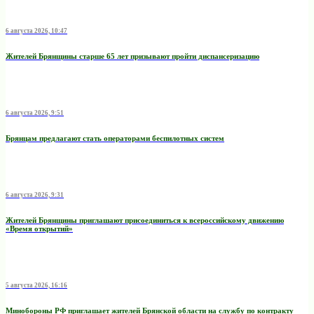
6 августа 2026, 10:47
Жителей Брянщины старше 65 лет призывают пройти диспансеризацию
6 августа 2026, 9:51
Брянцам предлагают стать оперaторами бeспилотных систeм
6 августа 2026, 9:31
Жителей Брянщины приглашают присоединиться к всероссийскому движению
«Время открытий»
5 августа 2026, 16:16
Минобoроны РФ приглaшaет житeлeй Брянской области на службу по контракту