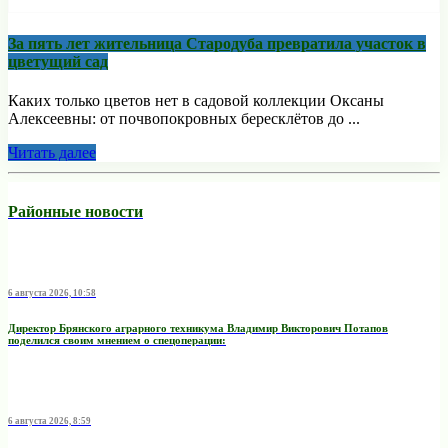
За пять лет жительница Стародуба превратила участок в
цветущий сад
Каких только цветов нет в садовой коллекции Оксаны
Алексеевны: от почвопокровных бересклётов до ...
Читать далее
Районные новости
6 августа 2026, 10:58
Директор Брянского аграрного техникума Владимир Викторович Потапов
поделился своим мнением о спецоперации:
6 августа 2026, 8:59