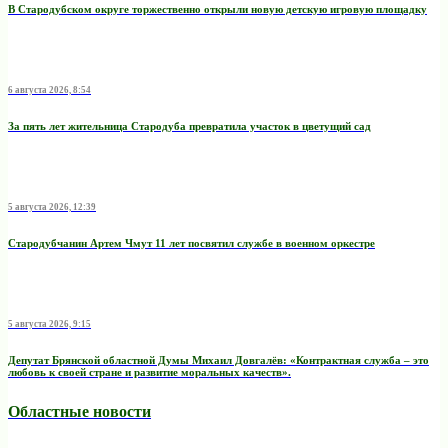
В Стародубском округе торжественно открыли новую детскую игровую площадку
6 августа 2026, 8:54
За пять лет жительница Стародуба превратила участок в цветущий сад
5 августа 2026, 12:39
Стародубчанин Артем Чмут 11 лет посвятил службе в военном оркестре
5 августа 2026, 9:15
Депутат Брянской областной Думы Михаил Довгалёв: «Контрактная служба – это
любовь к своей стране и развитие моральных качеств».
Областные новости