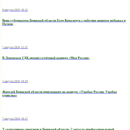
8 августа 2026, 20:32
Врио губернатора Брянской области Егор Ковальчук с рабочим визитом побывал в
Почепе
7 августа 2026, 11:47
В Левенском СДК прошёл отчётный концерт «Моя Россия»
7 августа 2026, 10:19
Жителей Брянской области приглашают на конкурс «Улыбка России. Улыбка
единства»
7 августа 2026, 10:17
У сотрудников спецсвязи в Брянской области -7 августа профессиональный