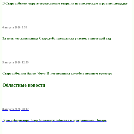
В Стародубском округе торжественно открыли новую детскую игровую площадку
6 августа 2026, 8:54
За пять лет жительница Стародуба превратила участок в цветущий сад
5 августа 2026, 12:39
Стародубчанин Артем Чмут 11 лет посвятил службе в военном оркестре
Областные новости
8 августа 2026, 20:42
Врио губернатора Егор Ковальчук побывал в приграничном Погаре