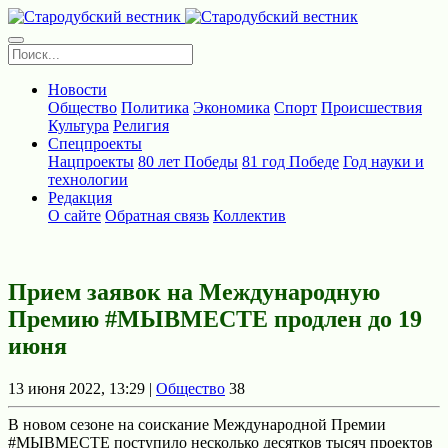
Новости
Общество
Политика
Экономика
Спорт
Происшествия
Культура
Религия
Спецпроекты
Нацпроекты
80 лет Победы
81 год Победе
Год науки и
технологии
Редакция
О сайте
Обратная связь
Коллектив
Прием заявок на Международную
Премию #МЫВМЕСТЕ продлен до 19
июня
13 июня 2022, 13:29 |
Общество
38
В новом сезоне на соискание Международной Премии
#МЫВМЕСТЕ поступило несколько десятков тысяч проектов