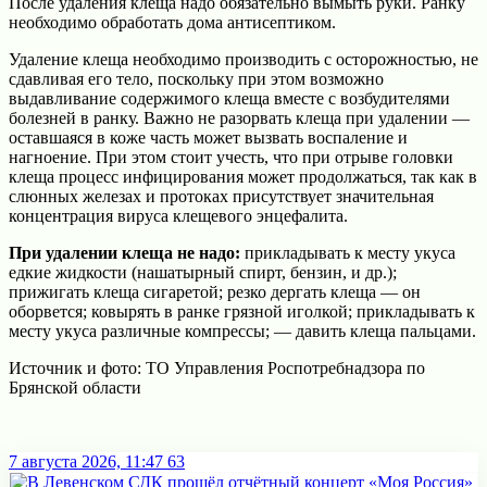
После удаления клеща надо обязательно вымыть руки. Ранку
необходимо обработать дома антисептиком.
Удаление клеща необходимо производить с осторожностью, не
сдавливая его тело, поскольку при этом возможно
выдавливание содержимого клеща вместе с возбудителями
болезней в ранку. Важно не разорвать клеща при удалении —
оставшаяся в коже часть может вызвать воспаление и
нагноение. При этом стоит учесть, что при отрыве головки
клеща процесс инфицирования может продолжаться, так как в
слюнных железах и протоках присутствует значительная
концентрация вируса клещевого энцефалита.
При удалении клеща не надо:
прикладывать к месту укуса
едкие жидкости (нашатырный спирт, бензин, и др.);
прижигать клеща сигаретой; резко дергать клеща — он
оборвется; ковырять в ранке грязной иголкой; прикладывать к
месту укуса различные компрессы; — давить клеща пальцами.
Источник и фото: ТО Управления Роспотребнадзора по
Брянской области
7 августа 2026, 11:47
63