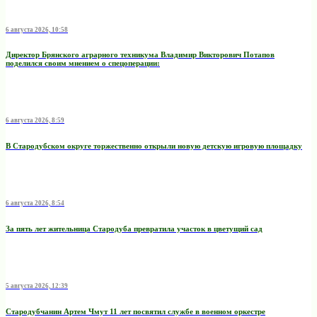
6 августа 2026, 10:58
Директор Брянского аграрного техникума Владимир Викторович Потапов
поделился своим мнением о спецоперации:
6 августа 2026, 8:59
В Стародубском округе торжественно открыли новую детскую игровую площадку
6 августа 2026, 8:54
За пять лет жительница Стародуба превратила участок в цветущий сад
5 августа 2026, 12:39
Стародубчанин Артем Чмут 11 лет посвятил службе в военном оркестре