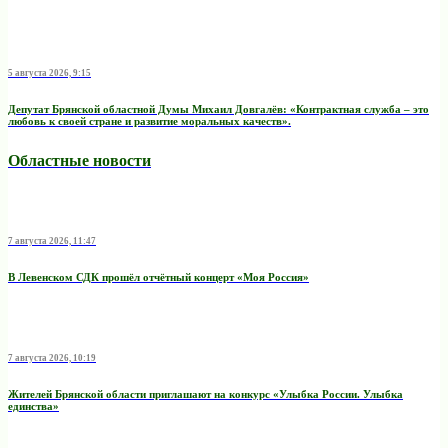
5 августа 2026, 9:15
Депутат Брянской областной Думы Михаил Довгалёв: «Контрактная служба – это
любовь к своей стране и развитие моральных качеств».
Областные новости
7 августа 2026, 11:47
В Левенском СДК прошёл отчётный концерт «Моя Россия»
7 августа 2026, 10:19
Жителей Брянской области приглашают на конкурс «Улыбка России. Улыбка
единства»