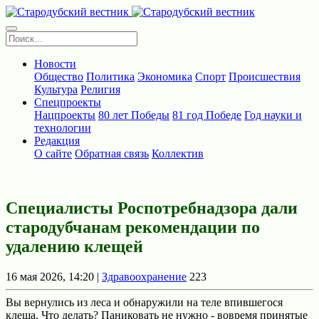
Новости
Общество
Политика
Экономика
Спорт
Происшествия
Культура
Религия
Спецпроекты
Нацпроекты
80 лет Победы
81 год Победе
Год науки и
технологии
Редакция
О сайте
Обратная связь
Коллектив
Специалисты Роспотребнадзора дали
стародубчанам рекомендации по
удалению клещей
16 мая 2026, 14:20 |
Здравоохранение
223
Вы вернулись из леса и обнаружили на теле впившегося
клеща. Что делать? Паниковать не нужно - вовремя принятые