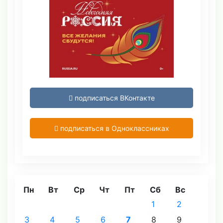
подписаться ВКонтакте
подписаться в Одноклассниках
Пн
Вт
Ср
Чт
Пт
Сб
Вс
1
2
3
4
5
6
7
8
9