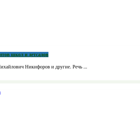
нтов школ и детсадов
ихайлович Никифоров и другие. Речь ...