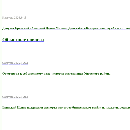
5 августа 2026, 9:15
Депутат Брянской областной Думы Михаил Довгалёв: «Контрактная служба – это любо
Областные новости
6 августа 2026, 15:24
От огорода к собственному делу: история жительницы Унечского района
6 августа 2026, 15:13
Брянский Центр поддержки экспорта помогает бизнесменам выйти на международны