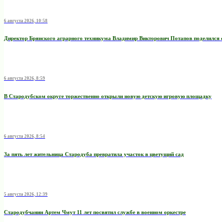
6 августа 2026, 10:58
Директор Брянского аграрного техникума Владимир Викторович Потапов поделился 
6 августа 2026, 8:59
В Стародубском округе торжественно открыли новую детскую игровую площадку
6 августа 2026, 8:54
За пять лет жительница Стародуба превратила участок в цветущий сад
5 августа 2026, 12:39
Стародубчанин Артем Чмут 11 лет посвятил службе в военном оркестре