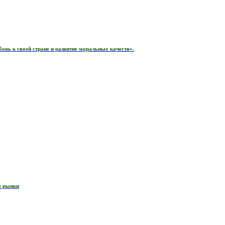
вь к своей стране и развитие моральных качеств».
е рынки