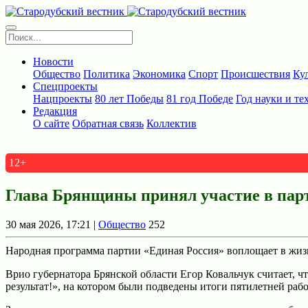
Новости
Общество
Политика
Экономика
Спорт
Происшествия
Ку
Спецпроекты
Нацпроекты
80 лет Победы
81 год Победе
Год науки и те
Редакция
О сайте
Обратная связь
Коллектив
12+
Глава Брянщины принял участие в парт
30 мая 2026, 17:21 |
Общество
252
Народная программа партии «Единая Россия» воплощает в жиз
Врио губернатора Брянской области Егор Ковальчук считает, чт
результат!», на котором были подведены итоги пятилетней раб