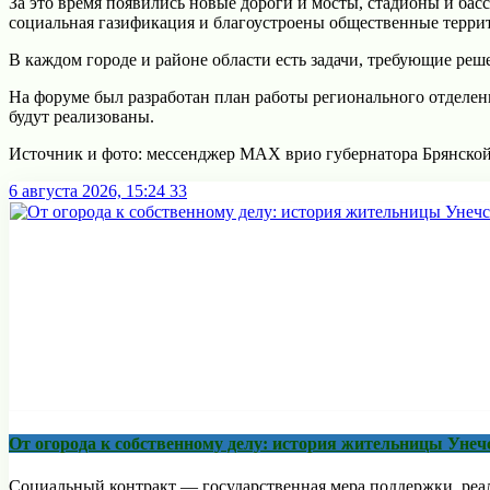
За это время появились новые дороги и мосты, стадионы и ба
социальная газификация и благоустроены общественные терри
В каждом городе и районе области есть задачи, требующие реше
На форуме был разработан план работы регионального отделен
будут реализованы.
Источник и фото: мессенджер МАХ врио губернатора Брянской
6 августа 2026, 15:24
33
От огорода к собственному делу: история жительницы Унеч
Социальный контракт — государственная мера поддержки, реали