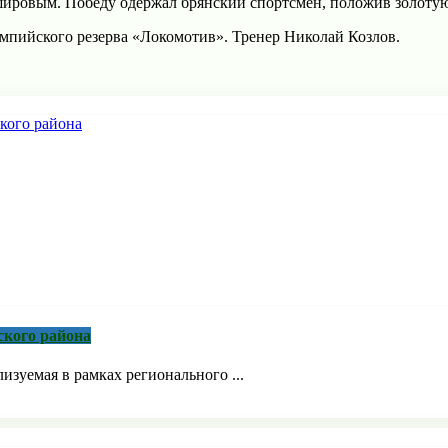
ировым. Победу одержал брянский спортсмен, положив золотую
мпийского резерва «Локомотив». Тренер Николай Козлов.
ского района
зуемая в рамках регионального ...