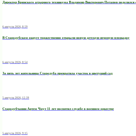
Директор Брянского аграрного техникума Владимир Викторович Потапов поделился 
6 августа 2026, 8:59
В Стародубском округе торжественно открыли новую детскую игровую площадку
6 августа 2026, 8:54
За пять лет жительница Стародуба превратила участок в цветущий сад
5 августа 2026, 12:39
Стародубчанин Артем Чмут 11 лет посвятил службе в военном оркестре
5 августа 2026, 9:15