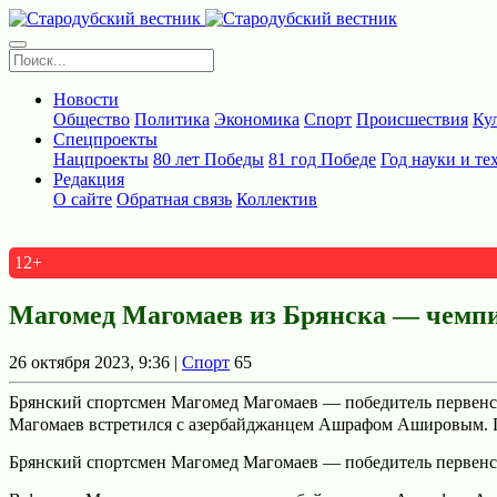
Новости
Общество
Политика
Экономика
Спорт
Происшествия
Ку
Спецпроекты
Нацпроекты
80 лет Победы
81 год Победе
Год науки и те
Редакция
О сайте
Обратная связь
Коллектив
12+
Магомед Магомаев из Брянска — чемпи
26 октября 2023, 9:36 |
Спорт
65
Брянский спортсмен Магомед Магомаев — победитель первенст
Магомаев встретился с азербайджанцем Ашрафом Ашировым. П
Брянский спортсмен Магомед Магомаев — победитель первенст