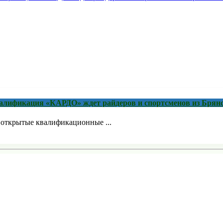
квалификация «КАРДО» ждет райдеров и спортсменов из Брян
я открытые квалификационные ...