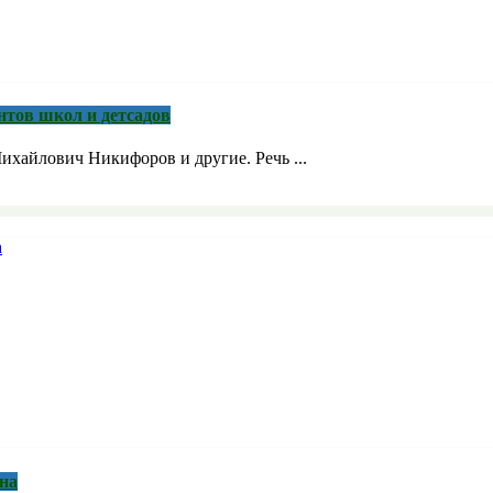
нтов школ и детсадов
ихайлович Никифоров и другие. Речь ...
на