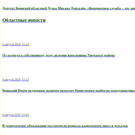
Депутат Брянской областной Думы Михаил Довгалёв: «Контрактная служба – это любо
Областные новости
6 августа 2026, 15:24
От огорода к собственному делу: история жительницы Унечского района
6 августа 2026, 15:13
Брянский Центр поддержки экспорта помогает бизнесменам выйти на международны
6 августа 2026, 15:04
В департаменте образования рассмотрели вопросы капремонтов школ и детсадов