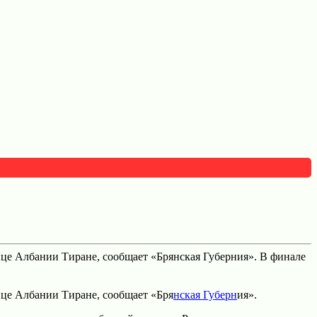
це Албании Тиране, сообщает «Брянская Губерния». В финале
ице Албании Тиране, сообщает «Бря
нская Губерн
ия».