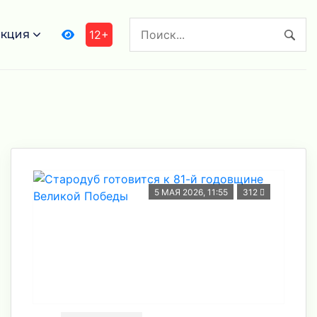
кция
12+
5 МАЯ 2026, 11:55
312