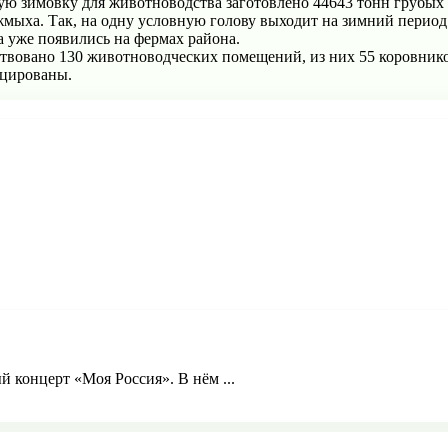
зимовку для животноводства заготовлено 44643 тонн грубых корм
т жмыха. Так, на одну условную голову выходит на зимний перио
а уже появились на фермах района.
ствовано 130 животноводческих помещений, из них 55 коровнико
ицированы.
й концерт «Моя Россия». В нём ...