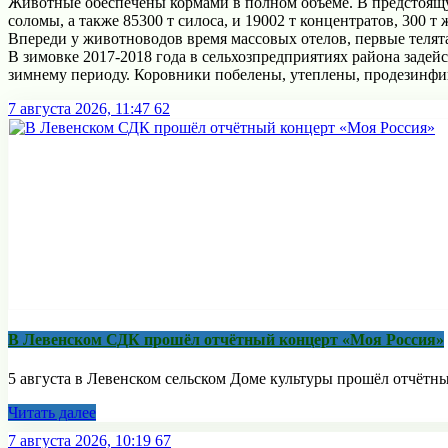
Животные обеспечены кормами в полном объеме. В предстоящую 
соломы, а также 85300 т силоса, и 19002 т концентратов, 300 
Впереди у животноводов время массовых отелов, первые телят
В зимовке 2017-2018 года в сельхозпредприятиях района задей
зимнему периоду. Коровники побелены, утеплены, продезинф
7 августа 2026, 11:47
62
В Левенском СДК прошёл отчётный концерт «Моя Россия»
5 августа в Левенском сельском Доме культуры прошёл отчётны
Читать далее
7 августа 2026, 10:19
67