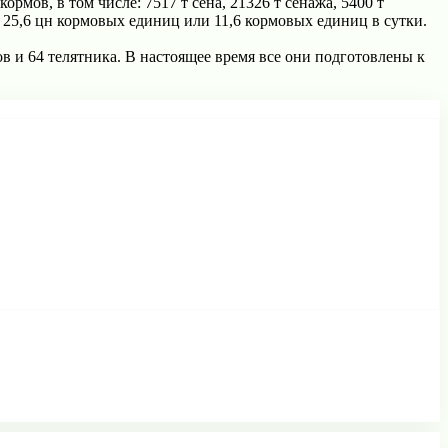
ов, в том числе: 7517 т сена, 21326 т сенажа, 5400 т
д 25,6 цн кормовых единиц или 11,6 кормовых единиц в сутки.
в и 64 телятника. В настоящее время все они подготовлены к