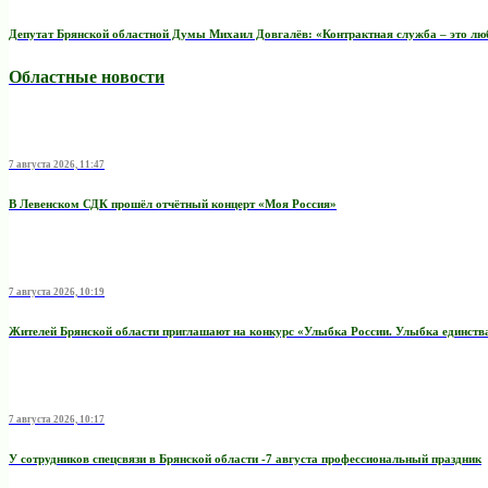
Депутат Брянской областной Думы Михаил Довгалёв: «Контрактная служба – это любо
Областные новости
7 августа 2026, 11:47
В Левенском СДК прошёл отчётный концерт «Моя Россия»
7 августа 2026, 10:19
Жителей Брянской области приглашают на конкурс «Улыбка России. Улыбка единств
7 августа 2026, 10:17
У сотрудников спецсвязи в Брянской области -7 августа профессиональный праздник