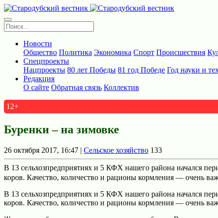
Новости
Общество
Политика
Экономика
Спорт
Происшествия
Ку
Спецпроекты
Нацпроекты
80 лет Победы
81 год Победе
Год науки и те
Редакция
О сайте
Обратная связь
Коллектив
12+
Буренки – на зимовке
26 октября 2017, 16:47 |
Сельское хозяйство
133
В 13 сельхозпредприятиях и 5 КФХ нашего района начался пер
коров. Качество, количество и рационы кормления — очень важ
В 13 сельхозпредприятиях и 5 КФХ нашего района начался пер
коров. Качество, количество и рационы кормления — очень важн