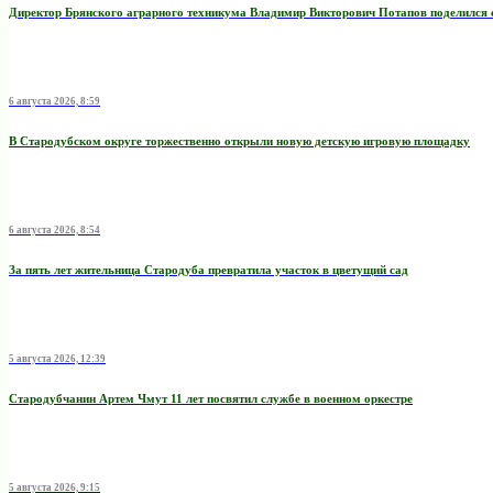
Директор Брянского аграрного техникума Владимир Викторович Потапов поделился 
6 августа 2026, 8:59
В Стародубском округе торжественно открыли новую детскую игровую площадку
6 августа 2026, 8:54
За пять лет жительница Стародуба превратила участок в цветущий сад
5 августа 2026, 12:39
Стародубчанин Артем Чмут 11 лет посвятил службе в военном оркестре
5 августа 2026, 9:15