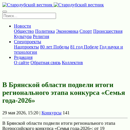
Новости
Общество
Политика
Экономика
Спорт
Происшествия
Культура
Религия
Спецпроекты
Нацпроекты
80 лет Победы
81 год Победе
Год науки и
технологии
Редакция
О сайте
Обратная связь
Коллектив
В Брянской области подвели итоги
регионального этапа конкурса «Семья
года-2026»
29 мая 2026, 15:20 |
Конкурсы
141
В Брянской области подвели итоги регионального этапа
Всероссийского конкурса «Семья года‑2026»: от 19