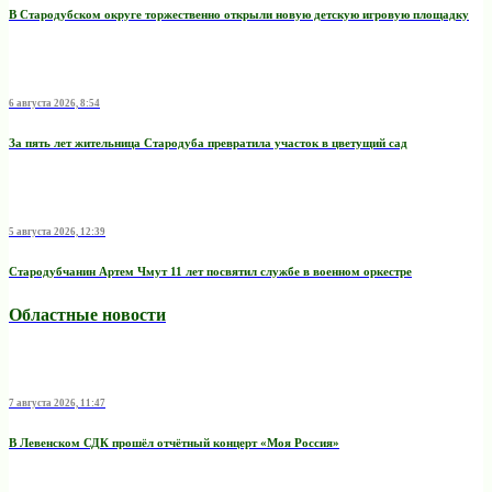
В Стародубском округе торжественно открыли новую детскую игровую площадку
6 августа 2026, 8:54
За пять лет жительница Стародуба превратила участок в цветущий сад
5 августа 2026, 12:39
Стародубчанин Артем Чмут 11 лет посвятил службе в военном оркестре
Областные новости
7 августа 2026, 11:47
В Левенском СДК прошёл отчётный концерт «Моя Россия»