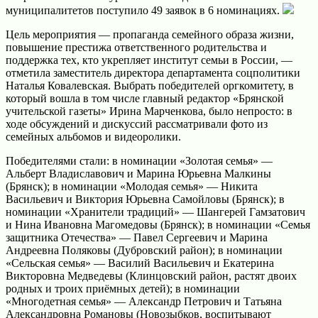
муниципалитетов поступило 49 заявок в 6 номинациях.
Цель мероприятия — пропаганда семейного образа жизни,
повышение престижа ответственного родительства и
поддержка тех, кто укрепляет институт семьи в России, —
отметила заместитель директора департамента соцполитики
Наталья Ковалевская. Выбрать победителей оргкомитету, в
который вошла в том числе главный редактор «Брянской
учительской газеты» Ирина Марченкова, было непросто: в
ходе обсуждений и дискуссий рассматривали фото из
семейных альбомов и видеоролики.
Победителями стали: в номинации «Золотая семья» —
Альберт Владиславович и Марина Юрьевна Малкины
(Брянск); в номинации «Молодая семья» — Никита
Васильевич и Виктория Юрьевна Самойловы (Брянск); в
номинации «Хранители традиций» — Шангерей Гамзатович
и Нина Ивановна Магомедовы (Брянск); в номинации «Семья
защитника Отечества» — Павел Сергеевич и Марина
Андреевна Поляковы (Дубровский район); в номинации
«Сельская семья» — Василий Васильевич и Екатерина
Викторовна Медведевы (Клинцовский район, растят двоих
родных и троих приёмных детей); в номинации
«Многодетная семья» — Александр Петрович и Татьяна
Александровна Романовы (Новозыбков, воспитывают