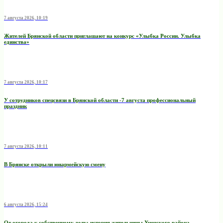
7 августа 2026, 10:19
Жителей Брянской области приглашают на конкурс «Улыбка России. Улыбка
единства»
7 августа 2026, 10:17
У сотрудников спецсвязи в Брянской области -7 августа профессиональный
праздник
7 августа 2026, 10:11
В Брянске открыли юнармейскую смену
6 августа 2026, 15:24
От огорода к собственному делу: история жительницы Унечского района