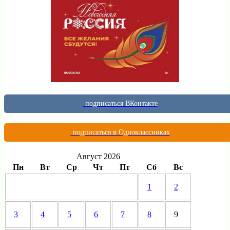
подписаться ВКонтакте
подписаться в Одноклассниках
Август 2026
Пн
Вт
Ср
Чт
Пт
Сб
Вс
1
2
3
4
5
6
7
8
9