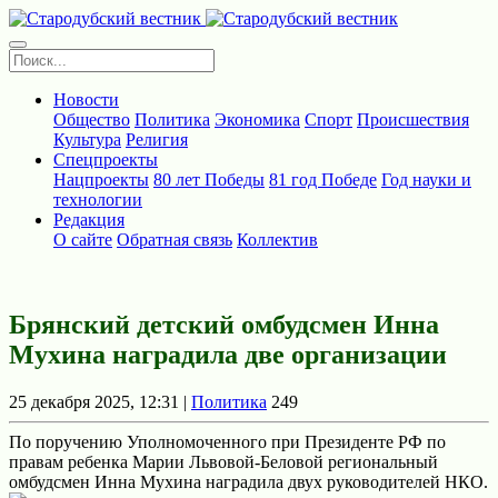
Новости
Общество
Политика
Экономика
Спорт
Происшествия
Культура
Религия
Спецпроекты
Нацпроекты
80 лет Победы
81 год Победе
Год науки и
технологии
Редакция
О сайте
Обратная связь
Коллектив
Брянский детский омбудсмен Инна
Мухина наградила две организации
25 декабря 2025, 12:31 |
Политика
249
По поручению Уполномоченного при Президенте РФ по
правам ребенка Марии Львовой-Беловой региональный
омбудсмен Инна Мухина наградила двух руководителей НКО.