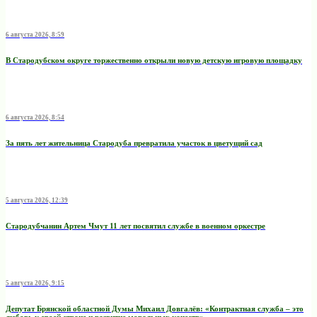
6 августа 2026, 8:59
В Стародубском округе торжественно открыли новую детскую игровую площадку
6 августа 2026, 8:54
За пять лет жительница Стародуба превратила участок в цветущий сад
5 августа 2026, 12:39
Стародубчанин Артем Чмут 11 лет посвятил службе в военном оркестре
5 августа 2026, 9:15
Депутат Брянской областной Думы Михаил Довгалёв: «Контрактная служба – это