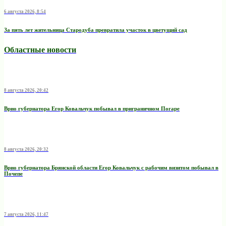
6 августа 2026, 8:54
За пять лет жительница Стародуба превратила участок в цветущий сад
Областные новости
8 августа 2026, 20:42
Врио губернатора Егор Ковальчук побывал в приграничном Погаре
8 августа 2026, 20:32
Врио губернатора Брянской области Егор Ковальчук с рабочим визитом побывал в
Почепе
7 августа 2026, 11:47