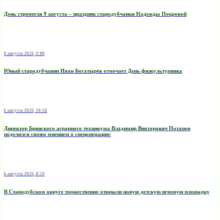
День строителя 9 августа – праздник стародубчанки Надежды Покровой
8 августа 2026, 9:00
Юный стародубчанин Иван Богатырёв отмечает День физкультурника
6 августа 2026, 10:58
Директор Брянского аграрного техникума Владимир Викторович Потапов
поделился своим мнением о спецоперации:
6 августа 2026, 8:59
В Стародубском округе торжественно открыли новую детскую игровую площадку