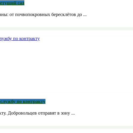
ветущий сад
ны: от почвопокровных бересклётов до ...
службу по контракту
. Добровольцев отправят в зону ...