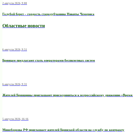
2 августа 2026, 9:00
Голубой берет – гордость стародубчанина Никиты Чемериса
Областные новости
6 августа 2026, 9:51
Брянцам предлагают стать оперaторами бeспилотных систeм
6 августа 2026, 9:31
Жителей Брянщины приглашают присоединиться к всероссийскому движению «Время
5 августа 2026, 16:16
Минобoроны РФ приглaшaет житeлeй Брянской области на службу по контракту