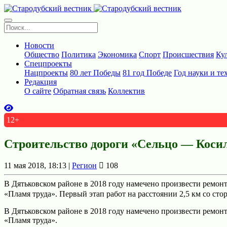
Новости
Общество
Политика
Экономика
Спорт
Происшествия
Ку
Спецпроекты
Нацпроекты
80 лет Победы
81 год Победе
Год науки и те
Редакция
О сайте
Обратная связь
Коллектив
12+
Строительство дороги «Сельцо — Коси
11 мая 2018, 18:13 |
Регион
108
В Дятьковском районе в 2018 году намечено произвести ремон
«Пламя труда». Первый этап работ на расстоянии 2,5 км со стор
В Дятьковском районе в 2018 году намечено произвести ремо
«Пламя труда».