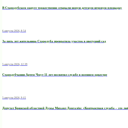
В Стародубском округе торжественно открыли новую детскую игровую площадку
6 августа 2026, 8:54
За пять лет жительница Стародуба превратила участок в цветущий сад
5 августа 2026, 12:39
Стародубчанин Артем Чмут 11 лет посвятил службе в военном оркестре
5 августа 2026, 9:15
Депутат Брянской областной Думы Михаил Довгалёв: «Контрактная служба – это любо