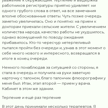
уважение к окружающим. Терпение и выдержка
работников регистратуры приятно удивляет: ни
одного грубого слова в ответ, на все замечания
вполне обоснованные ответы. Чуть позже очередь
заметно увеличилась. Оно и понятно: на прием к
докторам приехали сельские жители. С увеличением
количества народа, качество работы не ухудшилось,
однако возмущений по поводу ожидания
прибавилось. Кто-то чересчур нетерпеливый
пытался пройти без очереди и, узнав в этот момент о
себе много нового и интересного, возвращался в
итоге в конец очереди.
Немного понаблюдав за ситуацией со стороны, я
стала в очередь и получила на руки заветную
карточку с талоном, благо талончик флюорографии у
меня был. Итак, этап второй — прием у врача.
Кабинет в этом же здании.
Терпение и ещё раз терпение
В этот день принимали несколько терапевтов. Я