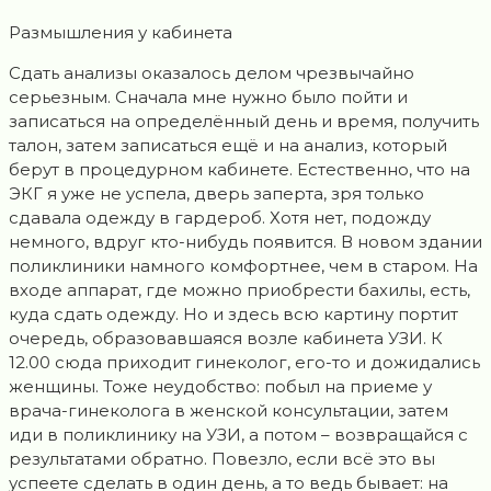
Размышления у кабинета
Сдать анализы оказалось делом чрезвычайно
серьезным. Сначала мне нужно было пойти и
записаться на определённый день и время, получить
талон, затем записаться ещё и на анализ, который
берут в процедурном кабинете. Естественно, что на
ЭКГ я уже не успела, дверь заперта, зря только
сдавала одежду в гардероб. Хотя нет, подожду
немного, вдруг кто-нибудь появится. В новом здании
поликлиники намного комфортнее, чем в старом. На
входе аппарат, где можно приобрести бахилы, есть,
куда сдать одежду. Но и здесь всю картину портит
очередь, образовавшаяся возле кабинета УЗИ. К
12.00 сюда приходит гинеколог, его-то и дожидались
женщины. Тоже неудобство: побыл на приеме у
врача-гинеколога в женской консультации, затем
иди в поликлинику на УЗИ, а потом – возвращайся с
результатами обратно. Повезло, если всё это вы
успеете сделать в один день, а то ведь бывает: на