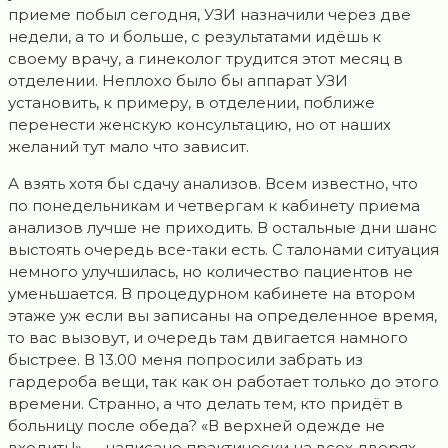
приеме побыл сегодня, УЗИ назначили через две
недели, а то и больше, с результатами идёшь к
своему врачу, а гинеколог трудится этот месяц в
отделении. Неплохо было бы аппарат УЗИ
установить, к примеру, в отделении, поближе
перенести женскую консультацию, но от наших
желаний тут мало что зависит.
А взять хотя бы сдачу анализов. Всем известно, что
по понедельникам и четвергам к кабинету приема
анализов лучше не приходить. В остальные дни шанс
выстоять очередь все-таки есть. С талонами ситуация
немного улучшилась, но количество пациентов не
уменьшается. В процедурном кабинете на втором
этаже уж если вы записаны на определенное время,
то вас вызовут, и очередь там двигается намного
быстрее. В 13.00 меня попросили забрать из
гардероба вещи, так как он работает только до этого
времени. Странно, а что делать тем, кто придёт в
больницу после обеда? «В верхней одежде не
входить!» — написано практически на всех дверях