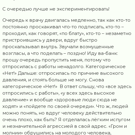
С очередью лучше не экспериментировать!
Очередь к врачу двигалась медленно, так как кто-то
постоянно проскакивал что-то подписать, кто-то –
проходил, как говорят, «по блату», кто-то – незаметно
пристроившись у двери, вдруг быстро
проскальзывал внутрь. Звучали возмущенные
возгласы, а что поделать – поздно! Иду ва-банк:
прошу очередь пропустить меня, потому что
отпросилась с работы ненадолго. Категорическое
«Нет!» Дальше: отпросилась по причине высокого
давления, и стоять больше не могу. Снова
категорическое «Нет!» В ответ слышу, что «все здесь
отпросились с работы», «у всех здесь высокое
давление» и вообще «здоровые люди сюда не
ходят» и «пойдете по своей очереди». Что ж, людей
можно понять, но вдруг человеку действительно
очень плохо, как быть? Я отделалась лёгким испугом
и незначительной агрессией в свой адрес. «Гром и
молнии» обрушились на молодого человека,