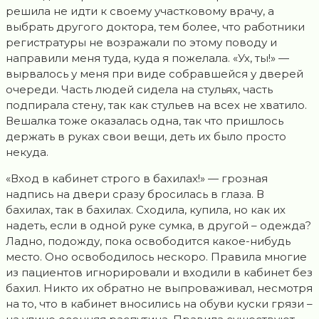
решила не идти к своему участковому врачу, а
выбрать другого доктора, тем более, что работники
регистратуры не возражали по этому поводу и
направили меня туда, куда я пожелала. «Ух, ты!» —
вырвалось у меня при виде собравшейся у дверей
очереди. Часть людей сидела на стульях, часть
подпирала стену, так как стульев на всех не хватило.
Вешалка тоже оказалась одна, так что пришлось
держать в руках свои вещи, деть их было просто
некуда.
«Вход в кабинет строго в бахилах!» — грозная
надпись на двери сразу бросилась в глаза. В
бахилах, так в бахилах. Сходила, купила, но как их
надеть, если в одной руке сумка, в другой – одежда?
Ладно, подожду, пока освободится какое-нибудь
место. Оно освободилось нескоро. Правила многие
из пациентов игнорировали и входили в кабинет без
бахил. Никто их обратно не выпроваживал, несмотря
на то, что в кабинет вносились на обуви куски грязи –