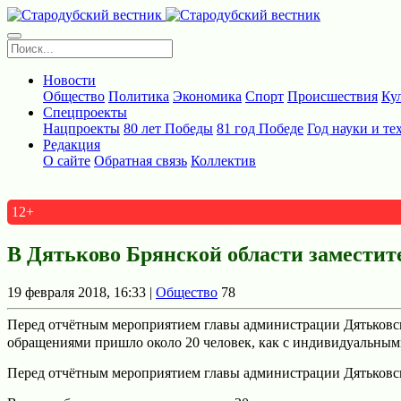
Новости
Общество
Политика
Экономика
Спорт
Происшествия
Ку
Спецпроекты
Нацпроекты
80 лет Победы
81 год Победе
Год науки и те
Редакция
О сайте
Обратная связь
Коллектив
12+
В Дятьково Брянской области заместит
19 февраля 2018, 16:33 |
Общество
78
Перед отчётным мероприятием главы администрации Дятьковско
обращениями пришло около 20 человек, как с индивидуальным
Перед отчётным мероприятием главы администрации Дятьковско