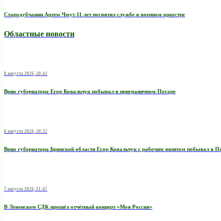
Стародубчанин Артем Чмут 11 лет посвятил службе в военном оркестре
Областные новости
8 августа 2026, 20:42
Врио губернатора Егор Ковальчук побывал в приграничном Погаре
8 августа 2026, 20:32
Врио губернатора Брянской области Егор Ковальчук с рабочим визитом побывал в П
7 августа 2026, 11:47
В Левенском СДК прошёл отчётный концерт «Моя Россия»