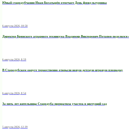
Юный стародубчанин Иван Богатырёв отмечает День физкультурника
6 августа 2026, 10:58
Директор Брянского аграрного техникума Владимир Викторович Потапов поделился 
6 августа 2026, 8:59
В Стародубском округе торжественно открыли новую детскую игровую площадку
6 августа 2026, 8:54
За пять лет жительница Стародуба превратила участок в цветущий сад
5 августа 2026, 12:39