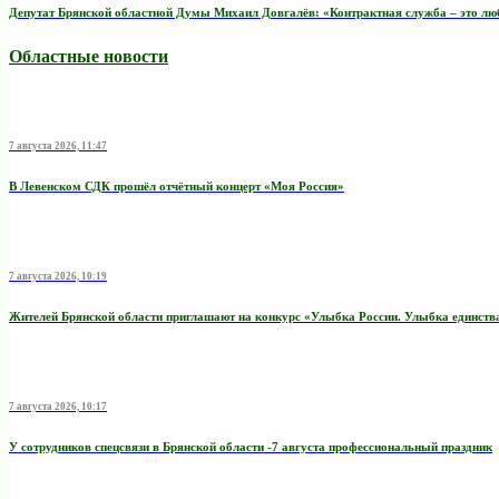
Депутат Брянской областной Думы Михаил Довгалёв: «Контрактная служба – это любо
Областные новости
7 августа 2026, 11:47
В Левенском СДК прошёл отчётный концерт «Моя Россия»
7 августа 2026, 10:19
Жителей Брянской области приглашают на конкурс «Улыбка России. Улыбка единств
7 августа 2026, 10:17
У сотрудников спецсвязи в Брянской области -7 августа профессиональный праздник