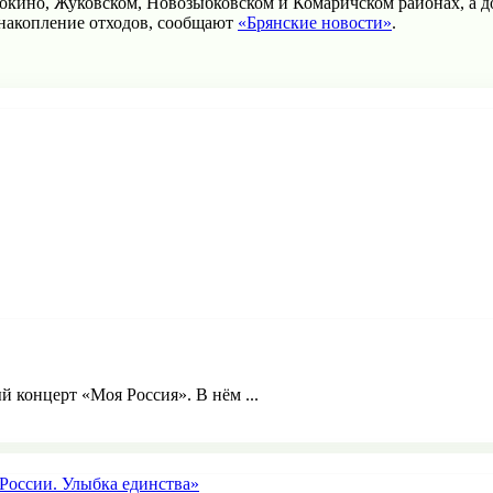
окино, Жуковском, Новозыбковском и Комаричском районах, а д
 накопление отходов, сообщают
«Брянские новости»
.
й концерт «Моя Россия». В нём ...