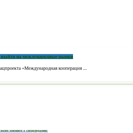
м выйти на международные рынки
ацпроекта «Международная кооперация ...
своим мнением о спецоперации: