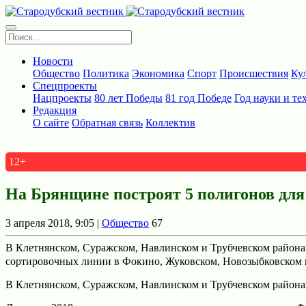
Новости
Общество
Политика
Экономика
Спорт
Происшествия
Ку
Спецпроекты
Нацпроекты
80 лет Победы
81 год Победе
Год науки и те
Редакция
О сайте
Обратная связь
Коллектив
12+
На Брянщине построят 5 полигонов для
3 апреля 2018, 9:05 |
Общество
67
В Клетнянском, Суражском, Навлинском и Трубчевском районах,
сортировочных линии в Фокино, Жуковском, Новозыбковском и
В Клетнянском, Суражском, Навлинском и Трубчевском районах,