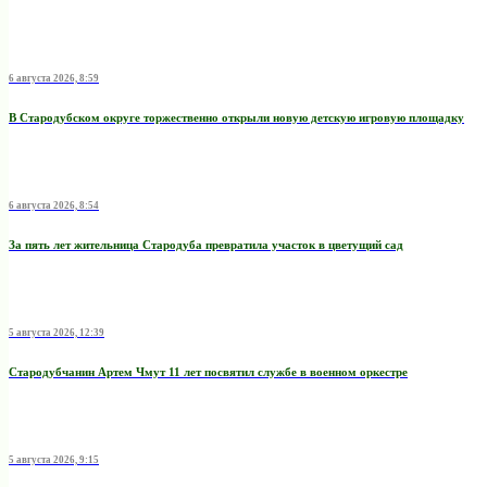
6 августа 2026, 8:59
В Стародубском округе торжественно открыли новую детскую игровую площадку
6 августа 2026, 8:54
За пять лет жительница Стародуба превратила участок в цветущий сад
5 августа 2026, 12:39
Стародубчанин Артем Чмут 11 лет посвятил службе в военном оркестре
5 августа 2026, 9:15