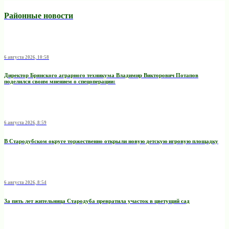
Районные новости
6 августа 2026, 10:58
Директор Брянского аграрного техникума Владимир Викторович Потапов
поделился своим мнением о спецоперации:
6 августа 2026, 8:59
В Стародубском округе торжественно открыли новую детскую игровую площадку
6 августа 2026, 8:54
За пять лет жительница Стародуба превратила участок в цветущий сад