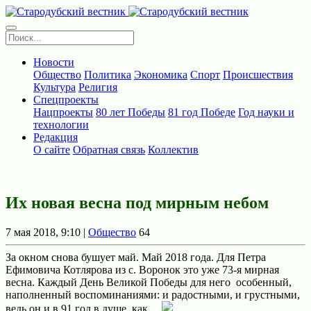
Новости
Общество
Политика
Экономика
Спорт
Происшествия
Культура
Религия
Спецпроекты
Нацпроекты
80 лет Победы
81 год Победе
Год науки и
технологии
Редакция
О сайте
Обратная связь
Коллектив
Их новая весна под мирным небом
7 мая 2018, 9:10 |
Общество
64
За окном снова бушует май. Май 2018 года. Для Петра
Ефимовича Котлярова из с. Воронок это уже 73-я мирная
весна. Каждый День Великой Победы для него особенный,
наполненный воспоминаниями: и радостными, и грустными,
ведь он и в 91 год в душе, как ...