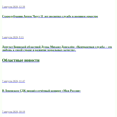
5 августа 2026, 12:39
Стародубчанин Артем Чмут 11 лет посвятил службе в военном оркестре
5 августа 2026, 9:15
Депутат Брянской областной Думы Михаил Довгалёв: «Контрактная служба – это
любовь к своей стране и развитие моральных качеств».
Областные новости
7 августа 2026, 11:47
В Левенском СДК прошёл отчётный концерт «Моя Россия»
7 августа 2026, 10:19