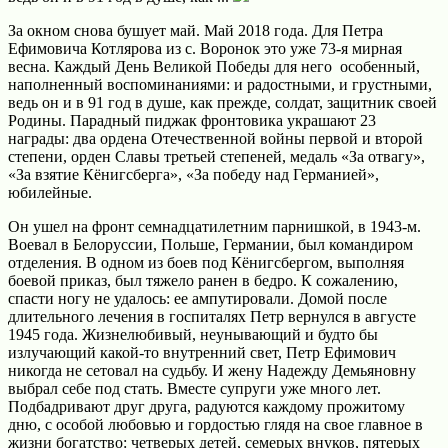
За окном снова бушует май. Май 2018 года. Для Петра
Ефимовича Котлярова из с. Воронок это уже 73-я мирная
весна. Каждый День Великой Победы для него особенный,
наполненный воспоминаниями: и радостными, и грустными,
ведь он и в 91 год в душе, как прежде, солдат, защитник своей
Родины. Парадный пиджак фронтовика украшают 23
награды: два ордена Отечественной войны первой и второй
степени, орден Славы третьей степеней, медаль «За отвагу»,
«За взятие Кёнигсберга», «За победу над Германией»,
юбилейные.
Он ушел на фронт семнадцатилетним парнишкой, в 1943-м.
Воевал в Белоруссии, Польше, Германии, был командиром
отделения. В одном из боев под Кёнигсбергом, выполняя
боевой приказ, был тяжело ранен в бедро. К сожалению,
спасти ногу не удалось: ее ампутировали. Домой после
длительного лечения в госпиталях Петр вернулся в августе
1945 года. Жизнелюбивый, неунывающий и будто бы
излучающий какой-то внутренний свет, Петр Ефимович
никогда не сетовал на судьбу. И жену Надежду Демьяновну
выбрал себе под стать. Вместе супруги уже много лет.
Подбадривают друг друга, радуются каждому прожитому
дню, с особой любовью и гордостью глядя на свое главное в
жизни богатство: четверых детей, семерых внуков, пятерых