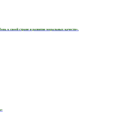
вь к своей стране и развитие моральных качеств».
а»