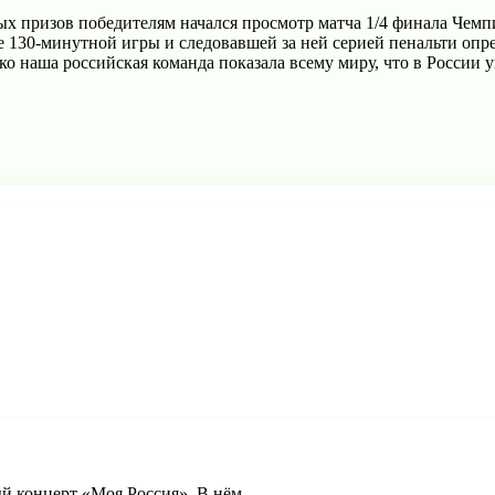
ых призов победителям начался просмотр матча 1/4 финала Чем
 130-минутной игры и следовавшей за ней серией пенальти опре
ко наша российская команда показала всему миру, что в России у
й концерт «Моя Россия». В нём ...