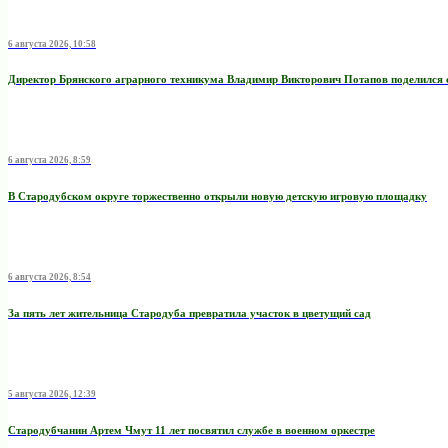
6 августа 2026, 10:58
Директор Брянского аграрного техникума Владимир Викторович Потапов поделился 
6 августа 2026, 8:59
В Стародубском округе торжественно открыли новую детскую игровую площадку
6 августа 2026, 8:54
За пять лет жительница Стародуба превратила участок в цветущий сад
5 августа 2026, 12:39
Стародубчанин Артем Чмут 11 лет посвятил службе в военном оркестре