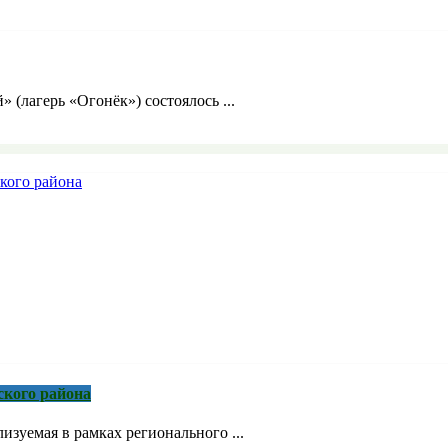
» (лагерь «Огонёк») состоялось ...
ского района
зуемая в рамках регионального ...