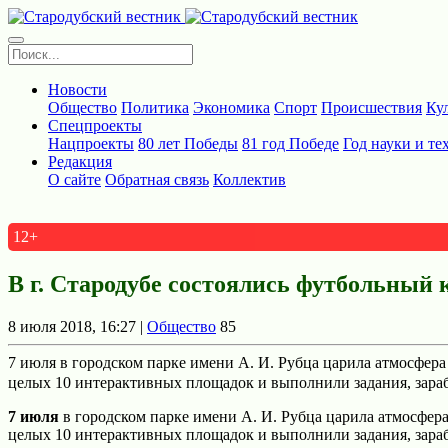
Новости
Общество
Политика
Экономика
Спорт
Происшествия
Ку
Спецпроекты
Нацпроекты
80 лет Победы
81 год Победе
Год науки и те
Редакция
О сайте
Обратная связь
Коллектив
12+
В г. Стародубе состоялись футбольный 
8 июля 2018, 16:27 |
Общество
85
7 июля в городском парке имени А. И. Рубца царила атмосфера
целых 10 интерактивных площадок и выполнили задания, зарабо
7 июля
в городском парке имени А. И. Рубца царила атмосфера
целых 10 интерактивных площадок и выполнили задания, зараб