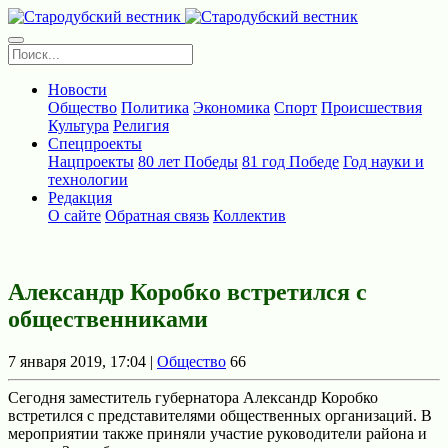
Новости
Общество
Политика
Экономика
Спорт
Происшествия
Культура
Религия
Спецпроекты
Нацпроекты
80 лет Победы
81 год Победе
Год науки и
технологии
Редакция
О сайте
Обратная связь
Коллектив
Александр Коробко встретился с
общественниками
7 января 2019, 17:04 |
Общество
66
Сегодня заместитель губернатора Александр Коробко
встретился с представителями общественных организаций. В
мероприятии также приняли участие руководители района и