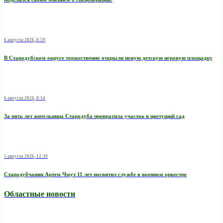
6 августа 2026, 8:59
В Стародубском округе торжественно открыли новую детскую игровую площадку
6 августа 2026, 8:54
За пять лет жительница Стародуба превратила участок в цветущий сад
5 августа 2026, 12:39
Стародубчанин Артем Чмут 11 лет посвятил службе в военном оркестре
Областные новости