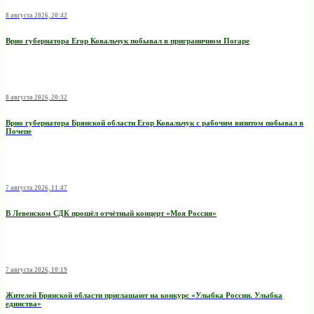
8 августа 2026, 20:42
Врио губернатора Егор Ковальчук побывал в приграничном Погаре
8 августа 2026, 20:32
Врио губернатора Брянской области Егор Ковальчук с рабочим визитом побывал в
Почепе
7 августа 2026, 11:47
В Левенском СДК прошёл отчётный концерт «Моя Россия»
7 августа 2026, 10:19
Жителей Брянской области приглашают на конкурс «Улыбка России. Улыбка
единства»