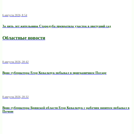
6 августа 2026, 8:54
За пять лет жительница Стародуба превратила участок в цветущий сад
Областные новости
8 августа 2026, 20:42
Врио губернатора Егор Ковальчук побывал в приграничном Погаре
8 августа 2026, 20:32
Врио губернатора Брянской области Егор Ковальчук с рабочим визитом побывал в
Почепе