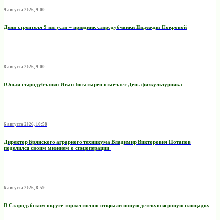
9 августа 2026, 9:00
День строителя 9 августа – праздник стародубчанки Надежды Покровой
8 августа 2026, 9:00
Юный стародубчанин Иван Богатырёв отмечает День физкультурника
6 августа 2026, 10:58
Директор Брянского аграрного техникума Владимир Викторович Потапов
поделился своим мнением о спецоперации:
6 августа 2026, 8:59
В Стародубском округе торжественно открыли новую детскую игровую площадку