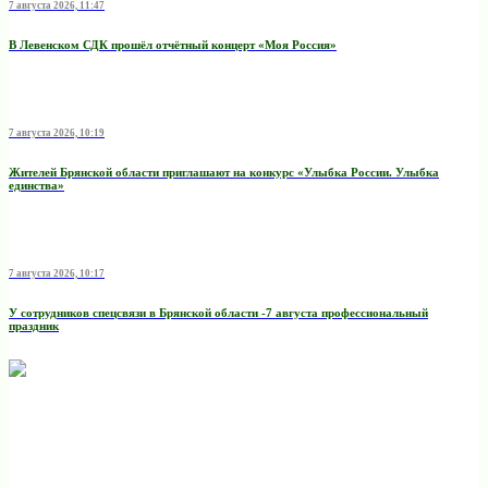
7 августа 2026, 11:47
В Левенском СДК прошёл отчётный концерт «Моя Россия»
7 августа 2026, 10:19
Жителей Брянской области приглашают на конкурс «Улыбка России. Улыбка
единства»
7 августа 2026, 10:17
У сотрудников спецсвязи в Брянской области -7 августа профессиональный
праздник