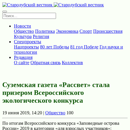
Новости
Общество
Политика
Экономика
Спорт
Происшествия
Культура
Религия
Спецпроекты
Нацпроекты
80 лет Победы
81 год Победе
Год науки и
технологии
Редакция
О сайте
Обратная связь
Коллектив
Суземская газета «Рассвет» стала
призером Всероссийского
экологического конкурса
19 июня 2019, 14:20 |
Общество
100
По итогам Всероссийского конкурса «Заповедные острова
России» 2019 в категории «для взрослых участников»: