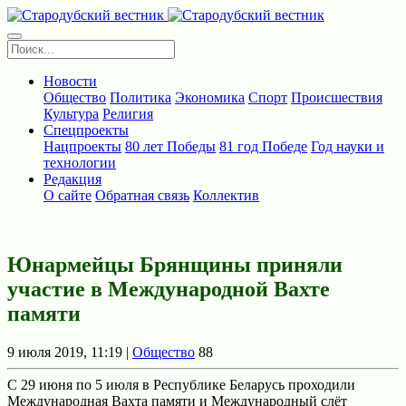
Новости
Общество
Политика
Экономика
Спорт
Происшествия
Культура
Религия
Спецпроекты
Нацпроекты
80 лет Победы
81 год Победе
Год науки и
технологии
Редакция
О сайте
Обратная связь
Коллектив
Юнармейцы Брянщины приняли
участие в Международной Вахте
памяти
9 июля 2019, 11:19 |
Общество
88
С 29 июня по 5 июля в Республике Беларусь проходили
Международная Вахта памяти и Международный слёт