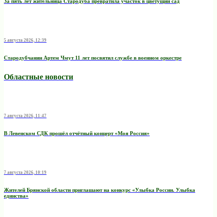
За пять лет жительница Стародуба превратила участок в цветущий сад
5 августа 2026, 12:39
Стародубчанин Артем Чмут 11 лет посвятил службе в военном оркестре
Областные новости
7 августа 2026, 11:47
В Левенском СДК прошёл отчётный концерт «Моя Россия»
7 августа 2026, 10:19
Жителей Брянской области приглашают на конкурс «Улыбка России. Улыбка
единства»