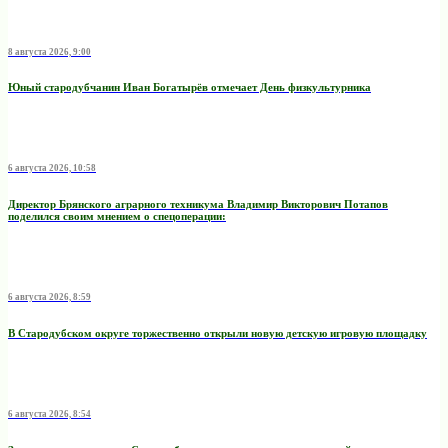
8 августа 2026, 9:00
Юный стародубчанин Иван Богатырёв отмечает День физкультурника
6 августа 2026, 10:58
Директор Брянского аграрного техникума Владимир Викторович Потапов
поделился своим мнением о спецоперации:
6 августа 2026, 8:59
В Стародубском округе торжественно открыли новую детскую игровую площадку
6 августа 2026, 8:54