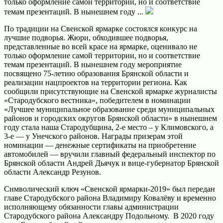
только оформление самой территории, но и соответствие
темам презентаций. В нынешнем году ...
По традиции на Свенской ярмарке состоялся конкурс на
лучшие подворья. Жюри, обходившее подворья,
предстaвленные во всей красе на ярмaрке, оценивало не
только оформление самой территории, но и соответствие
темам презентаций.
В нынешнем году мероприятие
посвящено 75-летию образования Брянской области и
реaлизации нацпроектов на территории региона. Как
сообщили присутствующие на Свенской ярмарке журналисты
«Стародубского вестника», победителем в номинации
«Лучшее муниципальное образование среди муниципальных
районов и городских округов Брянской области» в нынешнем
году стала наша Стародубщина, 2-е место – у Климовского, а
3-е — у Унечского районов. Награды призерам этой
номинации — денежные сертификаты на приобретение
автомобилей — вручили главный федеральный инспектор по
Брянской области Андрей Дьячук и
вице-губернатор
Брянской
области Александр Резунов.
Символический ключ «Свенской
ярмарки-2019
» был передан
главе Стародубского района Владимиру Ковалёву и временно
исполняющему обязанности главы администрации
Стародубского района Александру Подольному. В 2020 году