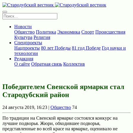
Новости
Общество
Политика
Экономика
Спорт
Происшествия
Культура
Религия
Спецпроекты
Нацпроекты
80 лет Победы
81 год Победе
Год науки и
технологии
Редакция
О сайте
Обратная связь
Коллектив
Победителем Свенской ярмарки стал
Стародубский район
24 августа 2019, 16:23 |
Общество
74
По традиции на Свенской ярмарке состоялся конкурс на
лучшие подворья. Жюри, обходившее подворья,
предстaвленные во всей красе на ярмaрке, оценивало не