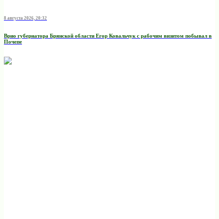
8 августа 2026, 20:32
Врио губернатора Брянской области Егор Ковальчук с рабочим визитом побывал в
Почепе