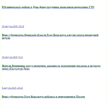
В Клинцовском районе в День физкультурника выполнили нормативы ГТО
10 августа 2026, 10:59
Врио губернатора Брянской области Егор Ковальчук озвучил итоги прошедшей
недели
10 августа 2026, 9:53
Жители Брянщины могут проверить законность размещения рекламы в подъезде
через «Госуслуги Дом»
8 августа 2026, 20:42
Врио губернатора Егор Ковальчук побывал в приграничном Погаре