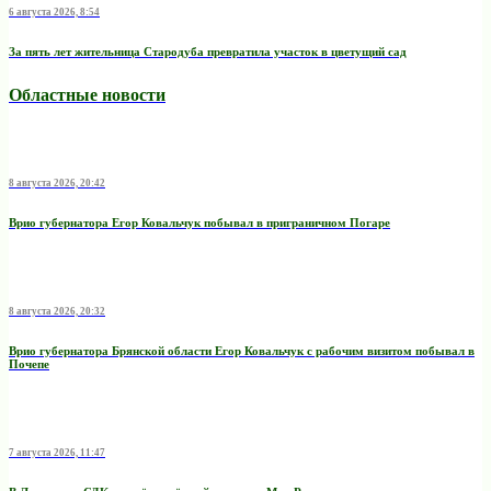
6 августа 2026, 8:54
За пять лет жительница Стародуба превратила участок в цветущий сад
Областные новости
8 августа 2026, 20:42
Врио губернатора Егор Ковальчук побывал в приграничном Погаре
8 августа 2026, 20:32
Врио губернатора Брянской области Егор Ковальчук с рабочим визитом побывал в
Почепе
7 августа 2026, 11:47