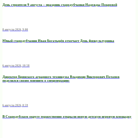
День строителя 9 августа – праздник стародубчанки Надежды Покровой
8 августа 2026, 9:00
Юный стародубчанин Иван Богатырёв отмечает День физкультурника
6 августа 2026, 10:58
Директор Брянского аграрного техникума Владимир Викторович Потапов
поделился своим мнением о спецоперации:
6 августа 2026, 8:59
В Стародубском округе торжественно открыли новую детскую игровую площадку