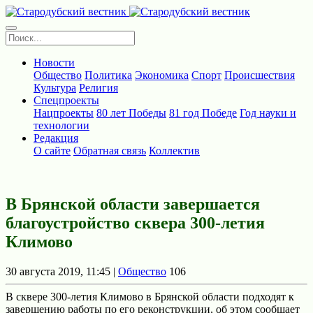
Новости
Общество
Политика
Экономика
Спорт
Происшествия
Культура
Религия
Спецпроекты
Нацпроекты
80 лет Победы
81 год Победе
Год науки и
технологии
Редакция
О сайте
Обратная связь
Коллектив
В Брянской области завершается
благоустройство сквера 300-летия
Климово
30 августа 2019, 11:45 |
Общество
106
В сквере 300-летия Климово в Брянской области подходят к
завершению работы по его реконструкции, об этом сообщает