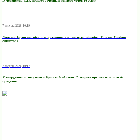
В Левенском СДК прошёл отчётный концерт «Моя Россия»
7 августа 2026, 10:19
Жителей Брянской области приглашают на конкурс «Улыбка России. Улыбка
единства»
7 августа 2026, 10:17
У сотрудников спецсвязи в Брянской области -7 августа профессиональный
праздник