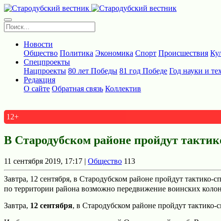
Новости
Общество
Политика
Экономика
Спорт
Происшествия
Ку
Спецпроекты
Нацпроекты
80 лет Победы
81 год Победе
Год науки и те
Редакция
О сайте
Обратная связь
Коллектив
12+
В Стародубском районе пройдут такти
11 сентября 2019, 17:17 |
Общество
113
Завтра, 12 сентября, в Стародубском районе пройдут тактико
по территории района возможно передвижение воинских коло
Завтра,
12 сентября
, в Стародубском районе пройдут тактико-