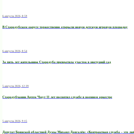
6 августа 2026, 8:59
В Стародубском округе торжественно открыли новую детскую игровую площадку
6 августа 2026, 8:54
За пять лет жительница Стародуба превратила участок в цветущий сад
5 августа 2026, 12:39
Стародубчанин Артем Чмут 11 лет посвятил службе в военном оркестре
5 августа 2026, 9:15
Депутат Брянской областной Думы Михаил Довгалёв: «Контрактная служба – это любо