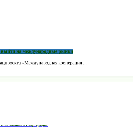
м выйти на международные рынки
ацпроекта «Международная кооперация ...
своим мнением о спецоперации: