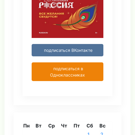
подписаться ВКонтакте
подписаться в
Одноклассниках
Пн
Вт
Ср
Чт
Пт
Сб
Вс
1
2