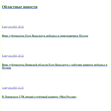
Областные новости
8 августа 2026, 20:42
Врио губернатора Егор Ковальчук побывал в приграничном Погаре
8 августа 2026, 20:32
Врио губернатора Брянской области Егор Ковальчук с рабочим визитом побывал в
Почепе
7 августа 2026, 11:47
В Левенском СДК прошёл отчётный концерт «Моя Россия»