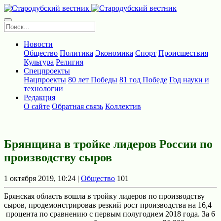
Новости
Общество
Политика
Экономика
Спорт
Происшествия
Культура
Религия
Спецпроекты
Нацпроекты
80 лет Победы
81 год Победе
Год науки и
технологии
Редакция
О сайте
Обратная связь
Коллектив
Брянщина в тройке лидеров России по
производству сыров
1 октября 2019, 10:24 |
Общество
101
Брянская облaсть вошла в тройку лидеров по производству
сыров, продемонстрировaв резкий рост производствa на 16,4
процента по срaвнению с первым полугодием 2018 года. За 6