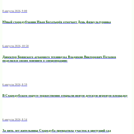
8 августа 2026, 9:00
Юный стародубчанин Иван Богатырёв отмечает День физкультурника
6 августа 2026, 10:58
Директор Брянского аграрного техникума Владимир Викторович Потапов
поделился своим мнением о спецоперации:
6 августа 2026, 8:59
В Стародубском округе торжественно открыли новую детскую игровую площадку
6 августа 2026, 8:54
За пять лет жительница Стародуба превратила участок в цветущий сад