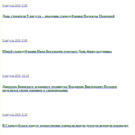
9 августа 2026, 9:00
День строителя 9 августа – праздник стародубчанки Надежды Покровой
8 августа 2026, 9:00
Юный стародубчанин Иван Богатырёв отмечает День физкультурника
6 августа 2026, 10:58
Директор Брянского аграрного техникума Владимир Викторович Потапов
поделился своим мнением о спецоперации:
6 августа 2026, 8:59
В Стародубском округе торжественно открыли новую детскую игровую площадку