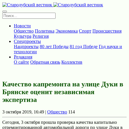
Новости
Общество
Политика
Экономика
Спорт
Происшествия
Культура
Религия
Спецпроекты
Нацпроекты
80 лет Победы
81 год Победе
Год науки и
технологии
Редакция
О сайте
Обратная связь
Коллектив
Качество капремонта на улице Дуки в
Брянске оценит независимая
экспертиза
3 октября 2019, 16:49 |
Общество
114
Сегодня, 3 октября прошла проверка качества капитально
отремонтированной автомобильной дороги по улице Дуки в