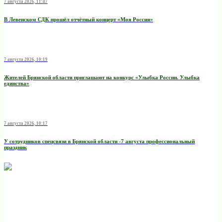
7 августа 2026, 11:47
В Левенском СДК прошёл отчётный концерт «Моя Россия»
7 августа 2026, 10:19
Жителей Брянской области приглашают на конкурс «Улыбка России. Улыбка
единства»
7 августа 2026, 10:17
У сотрудников спецсвязи в Брянской области -7 августа профессиональный
праздник