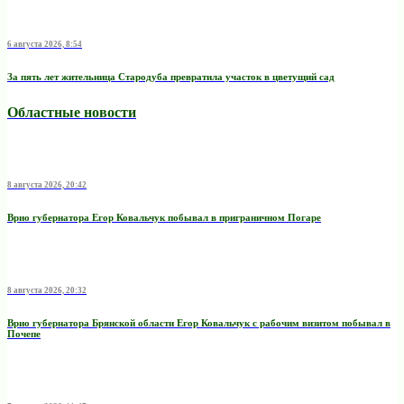
6 августа 2026, 8:54
За пять лет жительница Стародуба превратила участок в цветущий сад
Областные новости
8 августа 2026, 20:42
Врио губернатора Егор Ковальчук побывал в приграничном Погаре
8 августа 2026, 20:32
Врио губернатора Брянской области Егор Ковальчук с рабочим визитом побывал в
Почепе