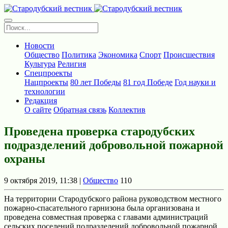
Новости
Общество
Политика
Экономика
Спорт
Происшествия
Культура
Религия
Спецпроекты
Нацпроекты
80 лет Победы
81 год Победе
Год науки и
технологии
Редакция
О сайте
Обратная связь
Коллектив
Проведена проверка стародубских
подразделений добровольной пожарной
охраны
9 октября 2019, 11:38 |
Общество
110
На территории Стародубского района руководством местного
пожарно-спасательного гарнизона была организована и
проведена совместная проверка с главами администраций
сельских поселений подразделений добровольной пожарной