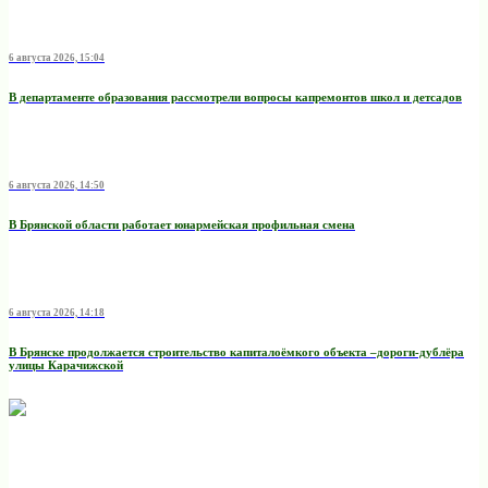
6 августа 2026, 15:04
В департаменте образования рассмотрели вопросы капремонтов школ и детсадов
6 августа 2026, 14:50
В Брянской области работает юнармейская профильная смена
6 августа 2026, 14:18
В Брянске продолжается строительство капиталоёмкого объекта –дороги-дублёра
улицы Карачижской