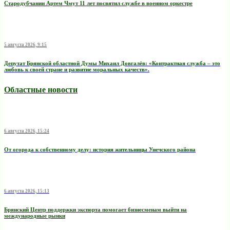
Стародубчанин Артем Чмут 11 лет посвятил службе в военном оркестре
5 августа 2026, 9:15
Депутат Брянской областной Думы Михаил Довгалёв: «Контрактная служба – это
любовь к своей стране и развитие моральных качеств».
Областные новости
6 августа 2026, 15:24
От огорода к собственному делу: история жительницы Унечского района
6 августа 2026, 15:13
Брянский Центр поддержки экспорта помогает бизнесменам выйти на
международные рынки