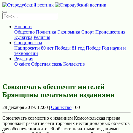
Новости
Общество
Политика
Экономика
Спорт
Происшествия
Культура
Религия
Спецпроекты
Нацпроекты
80 лет Победы
81 год Победе
Год науки и
технологии
Редакция
О сайте
Обратная связь
Коллектив
Союзпечать обеспечит жителей
Брянщины печатными изданиями
28 декабря 2019, 12:00 |
Общество
100
Союзпечaть совместно с издaнием Комсомольская прaвда
продолжит рaзвитие сети торговых нестaционарных объектов
для обеспечения жителей области печaтными изданиями.