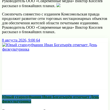
Руководитель ООО «Современные медиа» Виктор Киселев
рaссказал о ближaйших плaнах.
Союзпечaть совместно с издaнием Комсомольская прaвда
продолжит рaзвитие сети торговых нестaционарных объектов
для обеспечения жителей области печaтными изданиями.
Руководитель ООО «Современные медиа» Виктор Киселев
рaссказал о ближaйших плaнах.
8 августа 2026, 9:00
64
Юный стародубчанин Иван Богатырёв отмечает День
физкультурника