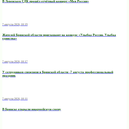
В Левенском СДК прошёл отчётный концерт «Моя Россия»
7 августа 2026, 10:19
Жителей Брянской области приглашают на конкурс «Улыбка России. Улыбка
единства»
7 августа 2026, 10:17
У сотрудников спецсвязи в Брянской области -7 августа профессиональный
праздник
7 августа 2026, 10:11
В Брянске открыли юнармейскую смену