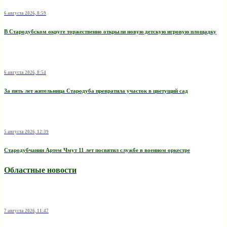
6 августа 2026, 8:59
В Стародубском округе торжественно открыли новую детскую игровую площадку
6 августа 2026, 8:54
За пять лет жительница Стародуба превратила участок в цветущий сад
5 августа 2026, 12:39
Стародубчанин Артем Чмут 11 лет посвятил службе в военном оркестре
Областные новости
7 августа 2026, 11:47