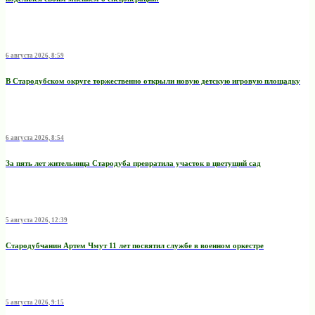
6 августа 2026, 8:59
В Стародубском округе торжественно открыли новую детскую игровую площадку
6 августа 2026, 8:54
За пять лет жительница Стародуба превратила участок в цветущий сад
5 августа 2026, 12:39
Стародубчанин Артем Чмут 11 лет посвятил службе в военном оркестре
5 августа 2026, 9:15