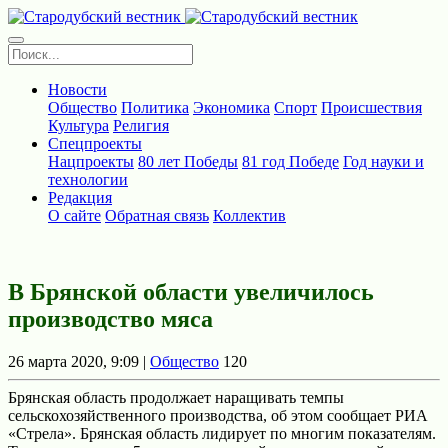
Новости
Общество
Политика
Экономика
Спорт
Происшествия
Культура
Религия
Спецпроекты
Нацпроекты
80 лет Победы
81 год Победе
Год науки и
технологии
Редакция
О сайте
Обратная связь
Коллектив
В Брянской области увеличилось
производство мяса
26 марта 2020, 9:09 |
Общество
120
Брянская область продолжает наращивать темпы
сельскохозяйственного производства, об этом сообщает РИА
«Стрела». Брянская область лидирует по многим показателям.