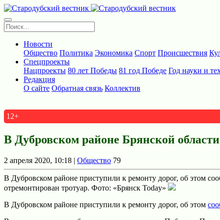
Новости
Общество
Политика
Экономика
Спорт
Происшествия
Ку
Спецпроекты
Нацпроекты
80 лет Победы
81 год Победе
Год науки и те
Редакция
О сайте
Обратная связь
Коллектив
12+
В Дубровском районе Брянской области
2 апреля 2020, 10:18 |
Общество
79
В Дубровском районе приступили к ремонту дорог, об этом соо
отремонтирован тротуар. Фото: «Брянск Today»
В Дубровском районе приступили к ремонту дорог, об этом
соо