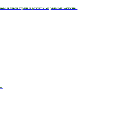
вь к своей стране и развитие моральных качеств».
а»