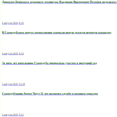
Директор Брянского аграрного техникума Владимир Викторович Потапов поделился 
6 августа 2026, 8:59
В Стародубском округе торжественно открыли новую детскую игровую площадку
6 августа 2026, 8:54
За пять лет жительница Стародуба превратила участок в цветущий сад
5 августа 2026, 12:39
Стародубчанин Артем Чмут 11 лет посвятил службе в военном оркестре
5 августа 2026, 9:15