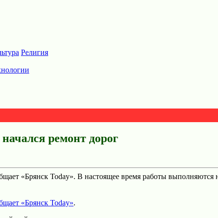
льтура
Религия
хнологии
 начался ремонт дорог
бщает «Брянск Today». В настоящее время работы выполняются н
бщает «Брянск Today»
.