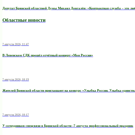
Депутат Брянской областной Думы Михаил Довгалёв: «Контрактная служба – это любо
Областные новости
7 августа 2026, 11:47
В Левенском СДК прошёл отчётный концерт «Моя Россия»
7 августа 2026, 10:19
Жителей Брянской области приглашают на конкурс «Улыбка России. Улыбка единств
7 августа 2026, 10:17
У сотрудников спецсвязи в Брянской области -7 августа профессиональный праздник