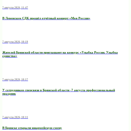
7 августа 2026, 11:47
В Левенском СДК прошёл отчётный концерт «Моя Россия»
7 августа 2026, 10:19
Жителей Брянской области приглашают на конкурс «Улыбка России. Улыбка
единства»
7 августа 2026, 10:17
У сотрудников спецсвязи в Брянской области -7 августа профессиональный
праздник
7 августа 2026, 10:11
В Брянске открыли юнармейскую смену