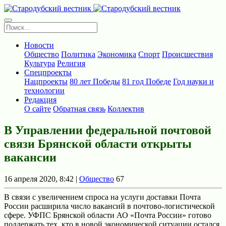
Новости
Общество
Политика
Экономика
Спорт
Происшествия
Культура
Религия
Спецпроекты
Нацпроекты
80 лет Победы
81 год Победе
Год науки и
технологии
Редакция
О сайте
Обратная связь
Коллектив
В Управлении федеральной почтовой
связи Брянской области открыты
вакансии
16 апреля 2020, 8:42 |
Общество
67
В связи с увеличением спроса на услуги доставки Почта
России расширила число вакансий в почтово-логистической
сфере. УФПС Брянской области АО «Почта России» готово
поддержать тех, кто в новой экономической ситуации остался