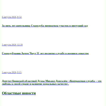
6 августа 2026, 8:54
За пять лет жительница Стародуба превратила участок в цветущий сад
5 августа 2026, 12:39
Стародубчанин Артем Чмут 11 лет посвятил службе в военном оркестре
5 августа 2026, 9:15
Депутат Брянской областной Думы Михаил Довгалёв: «Контрактная служба – это
любовь к своей стране и развитие моральных качеств».
Областные новости