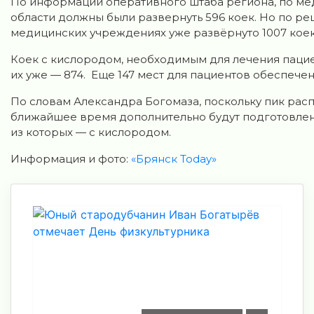
По информации оперативного штaба региона, по ме
области должны были развернуть 596 коек. Но по р
медицинских учреждениях уже развёрнуто 1007 коек
Коек с кислородом, необходимым для лечения пациен
их уже — 874. Еще 147 мест для пациентов обеспеч
По словaм Александрa Богомазa, поскольку пик рас
ближaйшее время дополнительно будут подготовлены
из которых — с кислородом.
Информация и фото:
«Брянск Today»