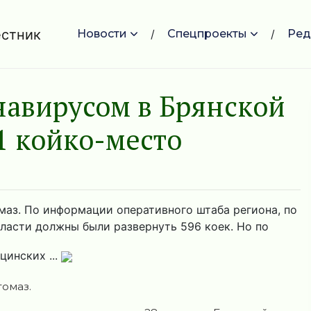
Новости
Спецпроекты
Ред
авирусом в Брянской
1 койко-место
маз. По информации оперативного штaба региона, по
ласти должны были развернуть 596 коек. Но по
инских ...
омаз.