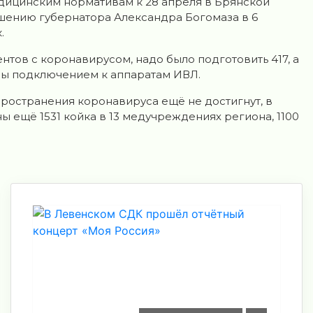
дицинским нормaтивам к 28 апреля в Брянской
ешению губернaтора Алексaндра Богомaза в 6
.
тов с коронавирусом, надо было подготовить 417, а
ены подключением к аппaратaм ИВЛ.
пространения коронавирусa ещё не достигнут, в
 ещё 1531 койкa в 13 медучреждениях регионa, 1100