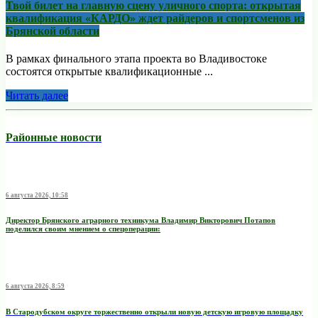
Твой билет на главную сцену уличного спорта: открытая
квалификация «КАРДО» ждет райдеров и спортсменов из
Брянской области
В рамках финального этапа проекта во Владивостоке
состоятся открытые квалификационные ...
Читать далее
Районные новости
6 августа 2026, 10:58
Директор Брянского аграрного техникума Владимир Викторович Потапов
поделился своим мнением о спецоперации:
6 августа 2026, 8:59
В Стародубском округе торжественно открыли новую детскую игровую площадку