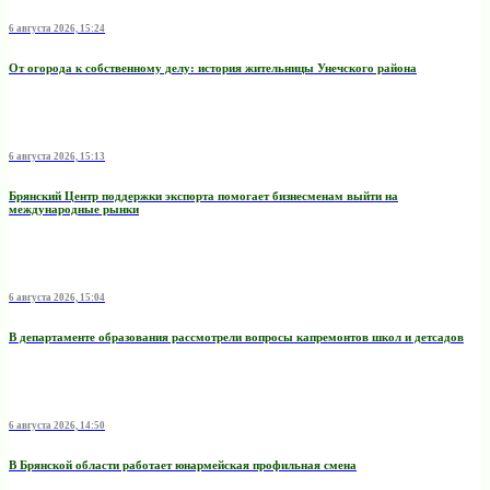
6 августа 2026, 15:24
От огорода к собственному делу: история жительницы Унечского района
6 августа 2026, 15:13
Брянский Центр поддержки экспорта помогает бизнесменам выйти на
международные рынки
6 августа 2026, 15:04
В департаменте образования рассмотрели вопросы капремонтов школ и детсадов
6 августа 2026, 14:50
В Брянской области работает юнармейская профильная смена