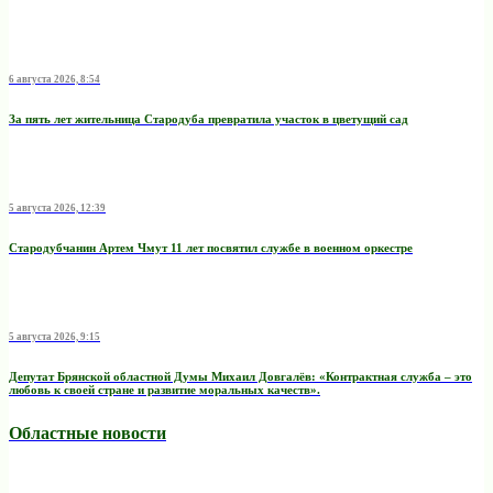
6 августа 2026, 8:54
За пять лет жительница Стародуба превратила участок в цветущий сад
5 августа 2026, 12:39
Стародубчанин Артем Чмут 11 лет посвятил службе в военном оркестре
5 августа 2026, 9:15
Депутат Брянской областной Думы Михаил Довгалёв: «Контрактная служба – это
любовь к своей стране и развитие моральных качеств».
Областные новости