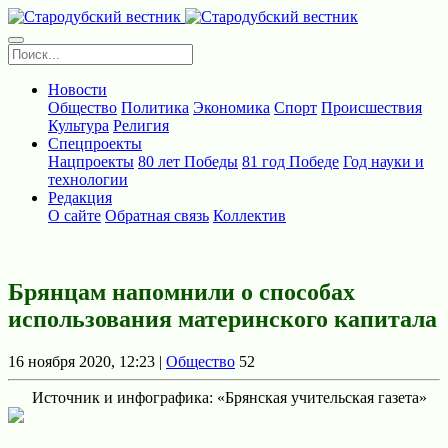
Новости
Общество
Политика
Экономика
Спорт
Происшествия
Культура
Религия
Спецпроекты
Нацпроекты
80 лет Победы
81 год Победе
Год науки и
технологии
Редакция
О сайте
Обратная связь
Коллектив
Брянцам напомнили о способах
использования материнского капитала
16 ноября 2020, 12:23 |
Общество
52
Источник и инфографика: «Брянская учительская газета»