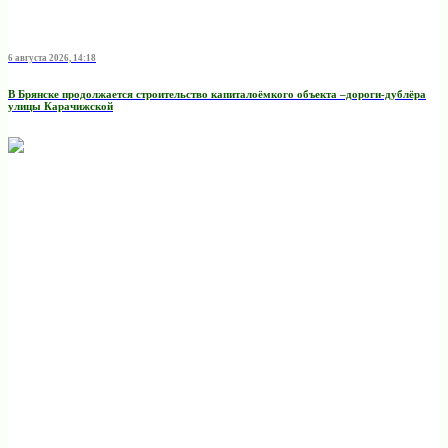
6 августа 2026, 14:18
В Брянске продолжается строительство капиталоёмкого объекта –дороги-дублёра
улицы Карачижской