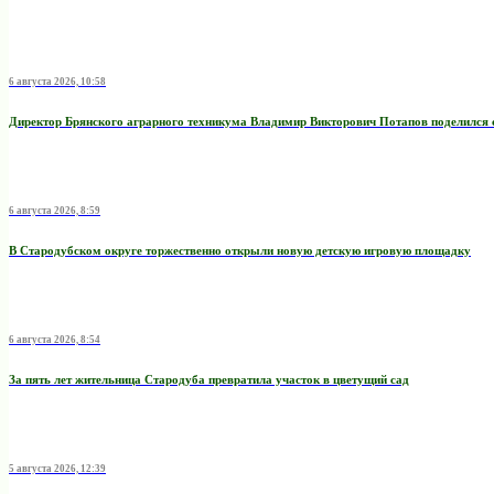
6 августа 2026, 10:58
Директор Брянского аграрного техникума Владимир Викторович Потапов поделился 
6 августа 2026, 8:59
В Стародубском округе торжественно открыли новую детскую игровую площадку
6 августа 2026, 8:54
За пять лет жительница Стародуба превратила участок в цветущий сад
5 августа 2026, 12:39