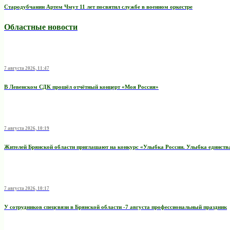
Стародубчанин Артем Чмут 11 лет посвятил службе в военном оркестре
Областные новости
7 августа 2026, 11:47
В Левенском СДК прошёл отчётный концерт «Моя Россия»
7 августа 2026, 10:19
Жителей Брянской области приглашают на конкурс «Улыбка России. Улыбка единств
7 августа 2026, 10:17
У сотрудников спецсвязи в Брянской области -7 августа профессиональный праздник