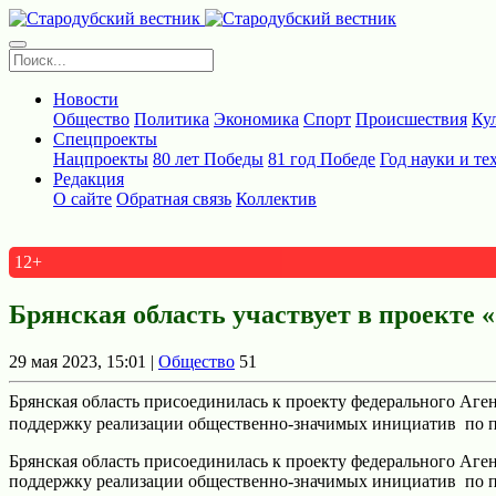
Новости
Общество
Политика
Экономика
Спорт
Происшествия
Ку
Спецпроекты
Нацпроекты
80 лет Победы
81 год Победе
Год науки и те
Редакция
О сайте
Обратная связь
Коллектив
12+
Брянская область участвует в проекте 
29 мая 2023, 15:01 |
Общество
51
Брянская область присоединилась к проекту федерального Аге
поддержку реализации общественно-значимых инициатив по п
Брянская область присоединилась к проекту федерального Аге
поддержку реализации общественно-значимых инициатив по п