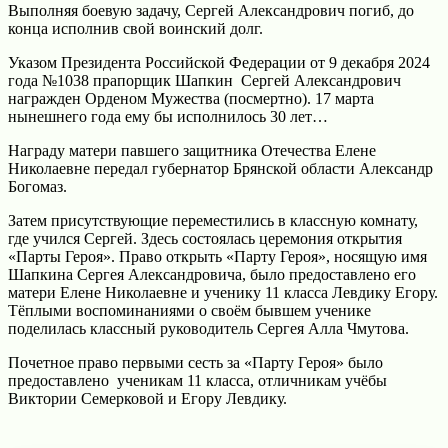
Выполняя боевую задачу, Сергей Александрович погиб, до
конца исполнив свой воинский долг.
Указом Президента Российской Федерации от 9 декабря 2024
года №1038 прапорщик Шапкин Сергей Александрович
награжден Орденом Мужества (посмертно). 17 марта
нынешнего года ему бы исполнилось 30 лет…
Награду матери павшего защитника Отечества Елене
Николаевне передал губернатор Брянской области Александр
Богомаз.
Затем присутствующие переместились в классную комнату,
где учился Сергей. Здесь состоялась церемония открытия
«Парты Героя». Право открыть «Парту Героя», носящую имя
Шапкина Сергея Александровича, было предоставлено его
матери Елене Николаевне и ученику 11 класса Левдику Егору.
Тёплыми воспоминаниями о своём бывшем ученике
поделилась классный руководитель Сергея Алла Чмутова.
Почетное право первыми сесть за «Парту Героя» было
предоставлено ученикам 11 класса, отличникам учёбы
Виктории Семерковой и Егору Левдику.