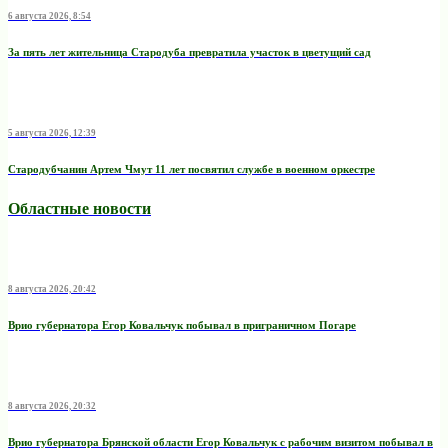
6 августа 2026, 8:54
За пять лет жительница Стародуба превратила участок в цветущий сад
5 августа 2026, 12:39
Стародубчанин Артем Чмут 11 лет посвятил службе в военном оркестре
Областные новости
8 августа 2026, 20:42
Врио губернатора Егор Ковальчук побывал в приграничном Погаре
8 августа 2026, 20:32
Врио губернатора Брянской области Егор Ковальчук с рабочим визитом побывал в