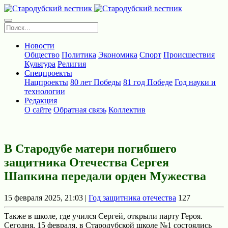
Новости
Общество
Политика
Экономика
Спорт
Происшествия
Культура
Религия
Спецпроекты
Нацпроекты
80 лет Победы
81 год Победе
Год науки и
технологии
Редакция
О сайте
Обратная связь
Коллектив
В Стародубе матери погибшего
защитника Отечества Сергея
Шапкина передали орден Мужества
15 февраля 2025, 21:03 |
Год защитника отечества
127
Также в школе, где учился Сергей, открыли парту Героя.
Сегодня, 15 февраля, в Стародубской школе №1 состоялись