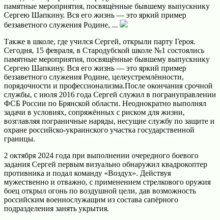
памятные мероприятия, посвящённые бывшему выпускнику
Сергею Шапкину. Вся его жизнь — это яркий пример
беззаветного служения Родине, ...
Также в школе, где учился Сергей, открыли парту Героя.
Сегодня, 15 февраля, в Стародубской школе №1 состоялись
памятные мероприятия, посвящённые бывшему выпускнику
Сергею Шапкину.
Вся его жизнь — это яркий пример
беззаветного служения Родине, целеустремлённости,
порядочности и профессионализма.После окончания срочной
службы, с июля 2016 года Сергей служил в погрануправлении
ФСБ России по Брянской области. Неоднократно выполнял
задачи в условиях, сопряжённых с риском для жизни,
возглавляя пограничные наряды, несущие службу по защите и
охране российско-украинского участка государственной
границы.
2 октября 2024 года при выполнении очередного боевого
задания Сергей первым визуально обнаружил квадрокоптер
противника и подал команду «Воздух». Действуя
мужественно и отважно, с применением стрелкового оружия
боец открыл огонь по воздушной цели, дав возможность
российским военнослужащим из состава сапёрного
подразделения занять укрытия.