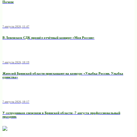
Почепе
7 августа 2026, 11:47
В Левенском СДК прошёл отчётный концерт «Моя Россия»
7 августа 2026, 10:19
Жителей Брянской области приглашают на конкурс «Улыбка России. Улыбка
единства»
7 августа 2026, 10:17
У сотрудников спецсвязи в Брянской области -7 августа профессиональный
праздник