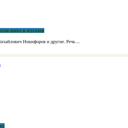
нтов школ и детсадов
ихайлович Никифоров и другие. Речь ...
на