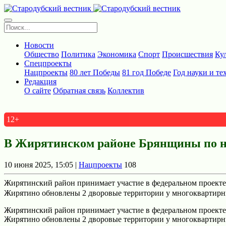
Новости
Общество
Политика
Экономика
Спорт
Происшествия
Ку
Спецпроекты
Нацпроекты
80 лет Победы
81 год Победе
Год науки и те
Редакция
О сайте
Обратная связь
Коллектив
12+
В Жирятинском районе Брянщины по на
10 июня 2025, 15:05 |
Нацпроекты
108
Жирятинский район принимает участие в федеральном проекте
Жирятино обновлены 2 дворовые территории у многоквартирн
Жирятинский район принимает участие в федеральном проекте
Жирятино обновлены 2 дворовые территории у многоквартирн