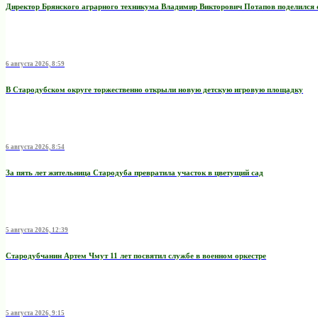
Директор Брянского аграрного техникума Владимир Викторович Потапов поделился 
6 августа 2026, 8:59
В Стародубском округе торжественно открыли новую детскую игровую площадку
6 августа 2026, 8:54
За пять лет жительница Стародуба превратила участок в цветущий сад
5 августа 2026, 12:39
Стародубчанин Артем Чмут 11 лет посвятил службе в военном оркестре
5 августа 2026, 9:15