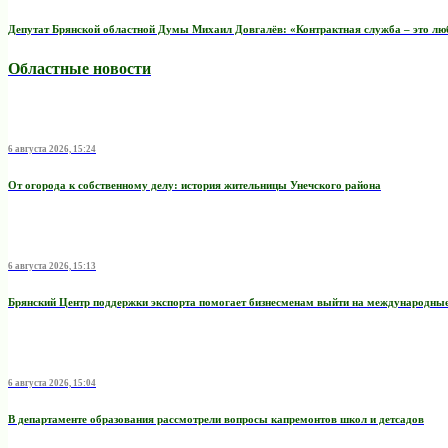
Депутат Брянской областной Думы Михаил Довгалёв: «Контрактная служба – это любо
Областные новости
6 августа 2026, 15:24
От огорода к собственному делу: история жительницы Унечского района
6 августа 2026, 15:13
Брянский Центр поддержки экспорта помогает бизнесменам выйти на международны
6 августа 2026, 15:04
В департаменте образования рассмотрели вопросы капремонтов школ и детсадов