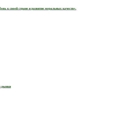
вь к своей стране и развитие моральных качеств».
е рынки