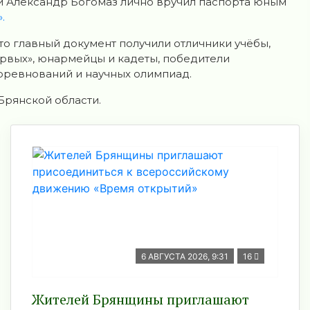
ти Александр Богомаз лично вручил паспорта юным
.
что главный документ получили отличники учёбы,
рвых», юнармейцы и кадеты, победители
оревнований и научных олимпиад.
 Брянской области.
6 АВГУСТА 2026, 9:31
16
Жителей Брянщины приглашают