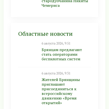
стародубчанина Никиты
Чемериса
Областные новости
6 августа 2026, 9:51
Брянцам предлагают
стать оперaторами
бeспилотных систeм
6 августа 2026, 9:31
Жителей Брянщины
приглашают
присоединиться к
всероссийскому
движению «Время
открытий»