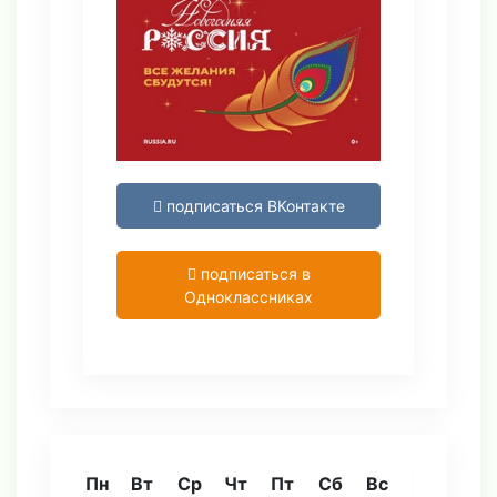
подписаться ВКонтакте
подписаться в
Одноклассниках
Пн
Вт
Ср
Чт
Пт
Сб
Вс