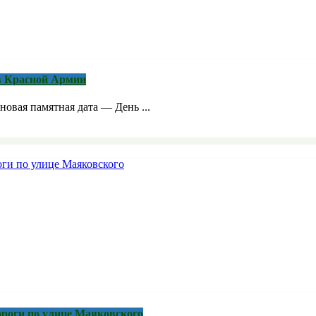
в Красной Армии
новая памятная дата — День ...
роги по улице Маяковского