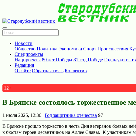
Новости
Общество
Политика
Экономика
Спорт
Происшествия
Ку
Спецпроекты
Нацпроекты
80 лет Победы
81 год Победе
Год науки и те
Редакция
О сайте
Обратная связь
Коллектив
12+
В Брянске состоялось торжественное м
1 июля 2025, 12:36 |
Год защитника отечества
97
В Брянске прошло торжество в честь Дня ветеранов боевых де
к бюстам героев-десантников на Аллее Славы. К участникам м