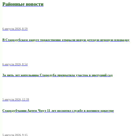
Районные новости
6 августа 2026, 8:59
В Стародубском округе торжественно открыли новую детскую игровую площадку
6 августа 2026, 8:54
За пять лет жительница Стародуба превратила участок в цветущий сад
5 августа 2026, 12:39
Стародубчанин Артем Чмут 11 лет посвятил службе в военном оркестре
5 августа 2026, 9:15