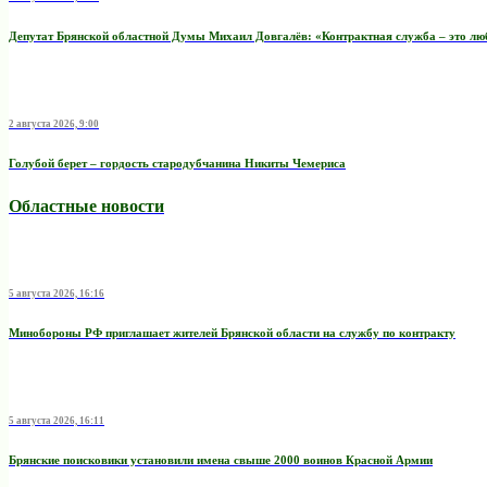
Депутат Брянской областной Думы Михаил Довгалёв: «Контрактная служба – это любо
2 августа 2026, 9:00
Голубой берет – гордость стародубчанина Никиты Чемериса
Областные новости
5 августа 2026, 16:16
Минобoроны РФ приглaшaет житeлeй Брянской области на службу по контракту
5 августа 2026, 16:11
Брянские поисковики установили имена свыше 2000 воинов Красной Армии