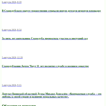
6 августа 2026, 8:59
В Стародубском округе торжественно открыли новую детскую игровую площадку
6 августа 2026, 8:54
За пять лет жительница Стародуба превратила участок в цветущий сад
5 августа 2026, 12:39
Стародубчанин Артем Чмут 11 лет посвятил службе в военном оркестре
5 августа 2026, 9:15
Депутат Брянской областной Думы Михаил Довгалёв: «Контрактная служба – это
любовь к своей стране и развитие моральных качеств».
Областные новости