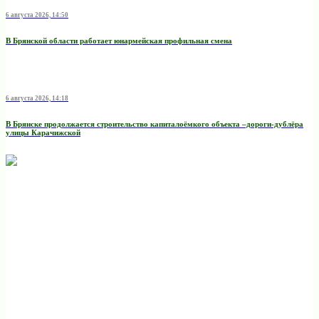
6 августа 2026, 14:50
В Брянской области работает юнармейская профильная смена
6 августа 2026, 14:18
В Брянске продолжается строительство капиталоёмкого объекта –дороги-дублёра
улицы Карачижской