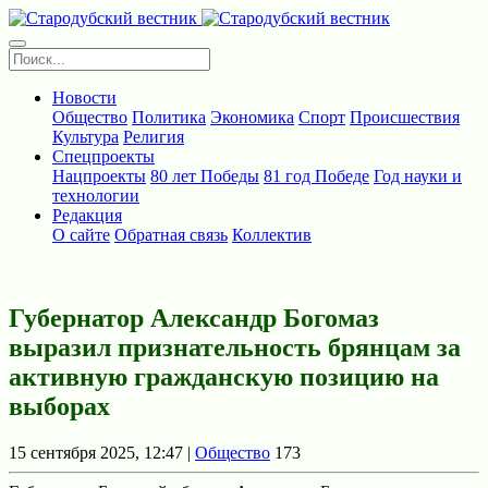
Новости
Общество
Политика
Экономика
Спорт
Происшествия
Культура
Религия
Спецпроекты
Нацпроекты
80 лет Победы
81 год Победе
Год науки и
технологии
Редакция
О сайте
Обратная связь
Коллектив
Губернатор Александр Богомаз
выразил признательность брянцам за
активную гражданскую позицию на
выборах
15 сентября 2025, 12:47 |
Общество
173