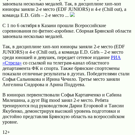
завоевала несколько медалей. Так, в дисциплине хип-хоп
юниоры заняли 2-е место (EDF JUNIORS) и 4-е (Chill out), а
команда E.D. Girls – 2-е место ...
С 1 по 6 октября в Казани прошли Всероссийские
соревнования по фитнес-аэробике. Сборная Брянской области
завоевала несколько медалей.
Так, в дисциплине хип-хоп юниоры заняли 2-е место (EDF
JUNIORS) и 4-е (Chill out), а команда E.D. Girls – 2-е место
среди юношей и девушек, передает сетевое издание
РИА
«Стрела»
со ссылкой на телеграм-канал областного
департамента ФК и спорта. Также брянские спортсмены
показали отличные результаты в дуэтах. Победителями стали
Софья Сальникова и Ирина Чечило. Третье место заняли
Ангелина Сидорова и Арина Поддуева.
В юниорах первенствовали Софья Картавченко и Сабина
Милешина, а дуэт Big mood занял 2-е место. Ребята
тренируются под руководством Дарии Егоровой и Таисии
Якубенко, демонстрируя высокий уровень подготовки и
достойно представляя Брянскую область на всероссийском
уровне.
12+