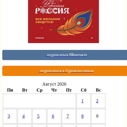
подписаться ВКонтакте
подписаться в Одноклассниках
Август 2026
Пн
Вт
Ср
Чт
Пт
Сб
Вс
1
2
3
4
5
6
7
8
9