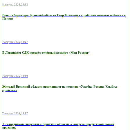
8 августа 2026, 20:32
Врио губернатора Брянской области Егор Ковальчук с рабочим визитом побывал в
Почепе
7 августа 2026, 11:47
В Левенском СДК прошёл отчётный концерт «Моя Россия»
7 августа 2026, 10:19
Жителей Брянской области приглашают на конкурс «Улыбка России. Улыбка
единства»
7 августа 2026, 10:17
У сотрудников спецсвязи в Брянской области -7 августа профессиональный
праздник