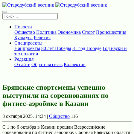
Новости
Общество
Политика
Экономика
Спорт
Происшествия
Культура
Религия
Спецпроекты
Нацпроекты
80 лет Победы
81 год Победе
Год науки и
технологии
Редакция
О сайте
Обратная связь
Коллектив
Брянские спортсмены успешно
выступили на соревнованиях по
фитнес-аэробике в Казани
8 октября 2025, 14:34 |
Общество
116
С 1 по 6 октября в Казани прошли Всероссийские
соревнования по фитнес-аэробике. Сборная Брянской области