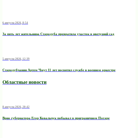
6 августа 2026, 8:54
За пять лет жительница Стародуба превратила участок в цветущий сад
5 августа 2026, 12:39
Стародубчанин Артем Чмут 11 лет посвятил службе в военном оркестре
Областные новости
8 августа 2026, 20:42
Врио губернатора Егор Ковальчук побывал в приграничном Погаре