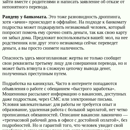
зайти вместе с родителями и написать заявление об отказе от
непонятного перевода.
Рандеву у банкомата.
Это тоже разновидность дроппинга,
хотя «зачин» происходит в оффлайне. На подходе к банкомату
подростка может подкараулить незнакомый человек, который
попросит помочь ему срочно снять деньги, так как свою карту
он забыл дома. Предложит воспользоваться вашей: мол, на нее
родственник или друг этого незнакомца сейчас переведет
деньги, а вы просто снимете наличность.
Опасность здесь многоплановая: жертва не только сообщит
свои реквизиты третьему лицу для совершения перевода, но и
может быть втянута в сложную цепочку вывода денег,
полученных преступным путем.
Подработка на каникулах. Часто в интернете попадаются
объявления о работе с обещанием «быстрого заработка».
Мошенники рассылают информацию о вакансиях, доступных
даже подросткам, через СМС или электронные письма.
Условия завлекательные: для работы не требуется опыт и
образование, удаленная работа с большой зарплатой, нет четко
прописанных обязанностей. Описание вакансии лаконично —
«трехчасовой рабочий день в офисе с достойной оплатой», без
подробностей. Но и гарантий того, что человек увидит свой