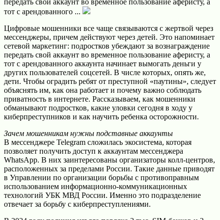
передать свой аккаунт во временное пользование аферисту, а
тот с арендованного ...
Цифровые мошенники все чаще связываются с жертвой через
мессенджеры, причем действуют через детей. Это напоминает
сетевой маркетинг: подростков убеждают за вознаграждение
передать свой аккаунт во временное пользование аферисту, а
тот с арендованного аккаунта начинает вымогать деньги у
других пользователей соцсетей. В числе которых, опять же,
дети. Чтобы оградить ребят от преступной «паутины», следует
объяснять им, как она работает и почему важно соблюдать
приватность в интернете. Рассказываем, как мошенники
обманывают подростков, какие уловки сегодня в ходу у
киберпреступников и как научить ребенка осторожности.
Зачем мошенникам нужны подставные аккаунты
В мессенджере Telegram сложилась экосистема, которая
позволяет получить доступ к аккаунтам мессенджера
WhatsApp. В них заинтересованы организаторы колл-центров,
расположенных за пределами России. Такие данные приводят
в Управлении по организации борьбы с противоправным
использованием информационно-коммуникационных
технологий УБК МВД России. Именно это подразделение
отвечает за борьбу с киберпреступлениями.