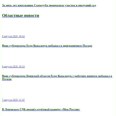
За пять лет жительница Стародуба превратила участок в цветущий сад
Областные новости
8 августа 2026, 20:42
Врио губернатора Егор Ковальчук побывал в приграничном Погаре
8 августа 2026, 20:32
Врио губернатора Брянской области Егор Ковальчук с рабочим визитом побывал в
Почепе
7 августа 2026, 11:47
В Левенском СДК прошёл отчётный концерт «Моя Россия»