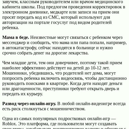
завучем, классным руководителем или врачом медицинского
кабинета школы. Под предлогом проведения корректировок в
электронном дневнике, медкарте или записи на прием они
просят передать код из СМС, который используют для
авторизации на портале госуслуг под видом родителей
ребенка.
Мама в беде.
Неизвестные могут связаться с ребенком через
мессенджер и сообщить, что мама или папа попали, например,
в автокатастрофу, сейчас находятся в больнице и нужно
срочно собрать денег на дорогие лекарства.
Чем младше дети, тем они доверчивее, поэтому такой прием
наиболее эффективно действует на детей до 10-12 лет.
Мошенники, убедившись, что родителей нет дома, могут
попросить ребенка включить видеосвязь, чтобы дистанционно
руководить поисками в квартире. Когда дети находят деньги
или драгоценности, преступники требуют открыть дверь и
передать их курьеру.
Развод через онлайн-игру.
В любой онлайн-видеоигре всегда
есть риск столкнуться с мошенничеством.
Одна из самых популярных подростковых онлайн-игр —
Roblox. Это платформа, где пользователи могут создавать
свои миры, зарабатывать внутриигровую валюту и общаться с