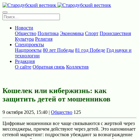
Новости
Общество
Политика
Экономика
Спорт
Происшествия
Культура
Религия
Спецпроекты
Нацпроекты
80 лет Победы
81 год Победе
Год науки и
технологии
Редакция
О сайте
Обратная связь
Коллектив
Кошелек или кибержизнь: как
защитить детей от мошенников
9 октября 2025, 15:40 |
Общество
125
Цифровые мошенники все чаще связываются с жертвой через
мессенджеры, причем действуют через детей. Это напоминает
сетевой маркетинг: подростков убеждают за вознаграждение