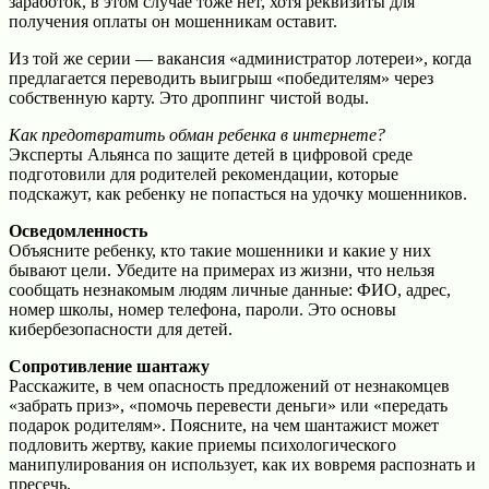
заработок, в этом случае тоже нет, хотя реквизиты для
получения оплаты он мошенникам оставит.
Из той же серии — вакансия «администратор лотереи», когда
предлагается переводить выигрыш «победителям» через
собственную карту. Это дроппинг чистой воды.
Как предотвратить обман ребенка в интернете?
Эксперты Альянса по защите детей в цифровой среде
подготовили для родителей рекомендации, которые
подскажут, как ребенку не попасться на удочку мошенников.
Осведомленность
Объясните ребенку, кто такие мошенники и какие у них
бывают цели. Убедите на примерах из жизни, что нельзя
сообщать незнакомым людям личные данные: ФИО, адрес,
номер школы, номер телефона, пароли. Это основы
кибербезопасности для детей.
Сопротивление шантажу
Расскажите, в чем опасность предложений от незнакомцев
«забрать приз», «помочь перевести деньги» или «передать
подарок родителям». Поясните, на чем шантажист может
подловить жертву, какие приемы психологического
манипулирования он использует, как их вовремя распознать и
пресечь.