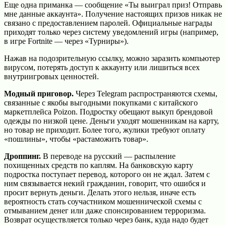
Еще одна приманка — сообщение «Ты выиграл приз! Отправь
мне данные аккаунта». Получение настоящих призов никак не
связано с предоставлением паролей. Официальные награды
приходят только через систему уведомлений игры (например,
в игре Fortnite — через «Турниры»).
Нажав на подозрительную ссылку, можно заразить компьютер
вирусом, потерять доступ к аккаунту или лишиться всех
внутриигровых ценностей.
Модный приговор.
Через Telegram распространяются схемы,
связанные с якобы выгодными покупками с китайского
маркетплейса Poizon. Подростку обещают выкуп брендовой
одежды по низкой цене. Деньги уходят мошенникам на карту,
но товар не приходит. Более того, жулики требуют оплату
«пошлины», чтобы «растаможить товар».
Дроппинг.
В переводе на русский — распыление
похищенных средств по каплям. На банковскую карту
подростка поступает перевод, которого он не ждал. Затем с
ним связывается некий гражданин, говорит, что ошибся и
просит вернуть деньги. Делать этого нельзя, иначе есть
вероятность стать соучастником мошеннической схемы с
отмыванием денег или даже спонсированием терроризма.
Возврат осуществляется только через банк, куда надо будет