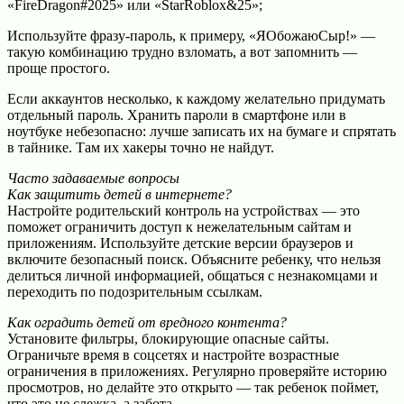
«FireDragon#2025» или «StarRoblox&25»;
Используйте фразу-пароль, к примеру, «ЯОбожаюСыр!» —
такую комбинацию трудно взломать, а вот запомнить —
проще простого.
Если аккаунтов несколько, к каждому желательно придумать
отдельный пароль. Хранить пароли в смартфоне или в
ноутбуке небезопасно: лучше записать их на бумаге и спрятать
в тайнике. Там их хакеры точно не найдут.
Часто задаваемые вопросы
Как защитить детей в интернете?
Настройте родительский контроль на устройствах — это
поможет ограничить доступ к нежелательным сайтам и
приложениям. Используйте детские версии браузеров и
включите безопасный поиск. Объясните ребенку, что нельзя
делиться личной информацией, общаться с незнакомцами и
переходить по подозрительным ссылкам.
Как оградить детей от вредного контента?
Установите фильтры, блокирующие опасные сайты.
Ограничьте время в соцсетях и настройте возрастные
ограничения в приложениях. Регулярно проверяйте историю
просмотров, но делайте это открыто — так ребенок поймет,
что это не слежка, а забота.