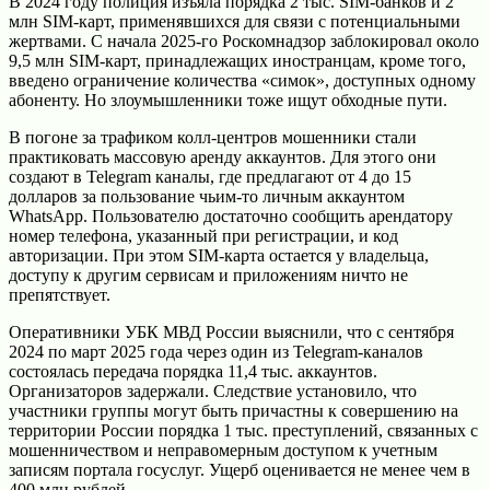
В 2024 году полиция изъяла порядка 2 тыс. SIM-банков и 2
млн SIM-карт, применявшихся для связи с потенциальными
жертвами. С начала 2025-го Роскомнадзор заблокировал около
9,5 млн SIM-карт, принадлежащих иностранцам, кроме того,
введено ограничение количества «симок», доступных одному
абоненту. Но злоумышленники тоже ищут обходные пути.
В погоне за трафиком колл-центров мошенники стали
практиковать массовую аренду аккаунтов. Для этого они
создают в Telegram каналы, где предлагают от 4 до 15
долларов за пользование чьим-то личным аккаунтом
WhatsApp. Пользователю достаточно сообщить арендатору
номер телефона, указанный при регистрации, и код
авторизации. При этом SIM-карта остается у владельца,
доступу к другим сервисам и приложениям ничто не
препятствует.
Оперативники УБК МВД России выяснили, что с сентября
2024 по март 2025 года через один из Telegram-каналов
состоялась передача порядка 11,4 тыс. аккаунтов.
Организаторов задержали. Следствие установило, что
участники группы могут быть причастны к совершению на
территории России порядка 1 тыс. преступлений, связанных с
мошенничеством и неправомерным доступом к учетным
записям портала госуслуг. Ущерб оценивается не менее чем в
400 млн рублей.