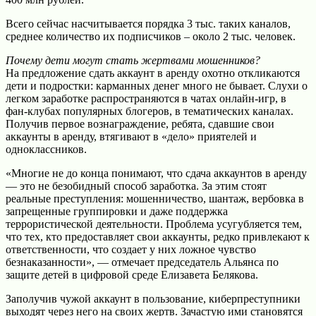
Всего сейчас насчитывается порядка 3 тыс. таких каналов,
среднее количество их подписчиков – около 2 тыс. человек.
Почему дети могут стать жертвами мошенников?
На предложение сдать аккаунт в аренду охотно откликаются
дети и подростки: карманных денег много не бывает. Слухи о
легком заработке распространяются в чатах онлайн-игр, в
фан-клубах популярных блогеров, в тематических каналах.
Получив первое вознаграждение, ребята, сдавшие свои
аккаунты в аренду, втягивают в «дело» приятелей и
одноклассников.
«Многие не до конца понимают, что сдача аккаунтов в аренду
— это не безобидный способ заработка. За этим стоят
реальные преступления: мошенничество, шантаж, вербовка в
запрещенные группировки и даже поддержка
террористической деятельности. Проблема усугубляется тем,
что тех, кто предоставляет свои аккаунты, редко привлекают к
ответственности, что создает у них ложное чувство
безнаказанности», — отмечает председатель Альянса по
защите детей в цифровой среде Елизавета Белякова.
Заполучив чужой аккаунт в пользование, киберпреступники
выходят через него на своих жертв. Зачастую ими становятся