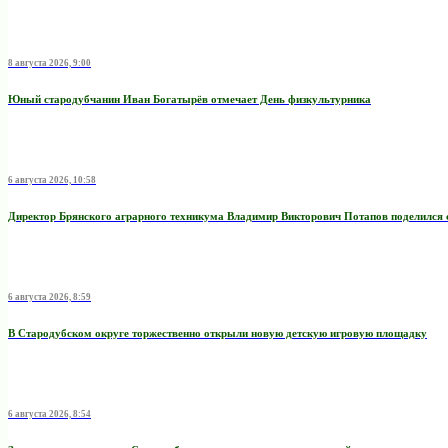
8 августа 2026, 9:00
Юный стародубчанин Иван Богатырёв отмечает День физкультурника
6 августа 2026, 10:58
Директор Брянского аграрного техникума Владимир Викторович Потапов поделился 
6 августа 2026, 8:59
В Стародубском округе торжественно открыли новую детскую игровую площадку
6 августа 2026, 8:54