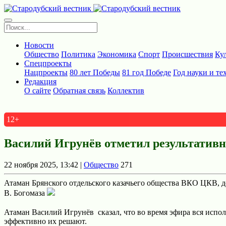
Новости
Общество
Политика
Экономика
Спорт
Происшествия
Ку
Спецпроекты
Нацпроекты
80 лет Победы
81 год Победе
Год науки и те
Редакция
О сайте
Обратная связь
Коллектив
12+
Василий Игрунёв отметил результативн
22 ноября 2025, 13:42 |
Общество
271
Атаман Брянского отдельского казачьего общества ВКО ЦКВ, д
В. Богомаза
Атаман Василий Игрунёв сказал, что во время эфира вся исполн
эффективно их решают.