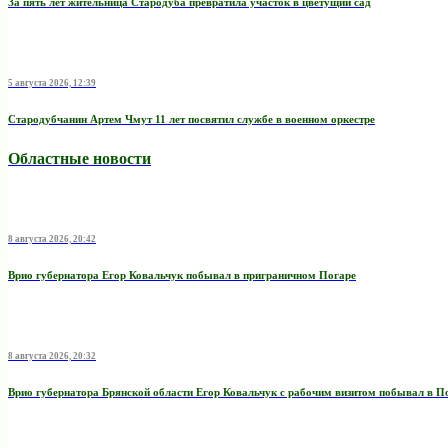
За пять лет жительница Стародуба превратила участок в цветущий сад
5 августа 2026, 12:39
Стародубчанин Артем Чмут 11 лет посвятил службе в военном оркестре
Областные новости
8 августа 2026, 20:42
Врио губернатора Егор Ковальчук побывал в приграничном Погаре
8 августа 2026, 20:32
Врио губернатора Брянской области Егор Ковальчук с рабочим визитом побывал в П