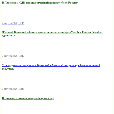
В Левенском СДК прошёл отчётный концерт «Моя Россия»
7 августа 2026, 10:19
Жителей Брянской области приглашают на конкурс «Улыбка России. Улыбка
единства»
7 августа 2026, 10:17
У сотрудников спецсвязи в Брянской области -7 августа профессиональный
праздник
7 августа 2026, 10:11
В Брянске открыли юнармейскую смену