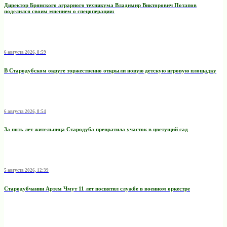
Директор Брянского аграрного техникума Владимир Викторович Потапов
поделился своим мнением о спецоперации:
6 августа 2026, 8:59
В Стародубском округе торжественно открыли новую детскую игровую площадку
6 августа 2026, 8:54
За пять лет жительница Стародуба превратила участок в цветущий сад
5 августа 2026, 12:39
Стародубчанин Артем Чмут 11 лет посвятил службе в военном оркестре