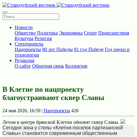
Новости
Общество
Политика
Экономика
Спорт
Происшествия
Культура
Религия
Спецпроекты
Нацпроекты
80 лет Победы
81 год Победе
Год науки и
технологии
Редакция
О сайте
Обратная связь
Коллектив
В Клетне по нацпроекту
благоустраивают сквер Славы
24 мая 2026, 16:59 |
Нацпроекты
426
Летом в центре брянской Клетни обновят сквер Славы.
Сегодня зона у стелы «Клетня-поселок партизанской
Славы» становится современным общественным