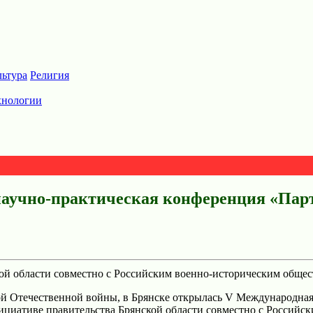
льтура
Религия
хнологии
научно-практическая конференция «Парт
ой области совместно с Российским военно-историческим обще
кой Отечественной войны, в Брянске открылась V Международна
циативе правительства Брянской области совместно с Российс