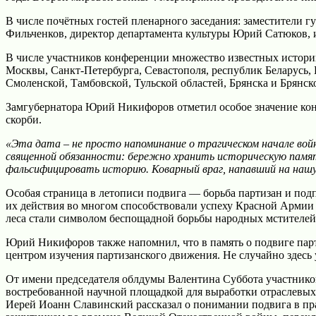
В числе почётных гостей пленарного заседания: заместители
Фильченков, директор департамента культуры Юрий Сатюков, 
В числе участников конференции множество известных историк
Москвы, Санкт-Петербурга, Севастополя, республик Беларусь,
Смоленской, Тамбовской, Тульской областей, Брянска и Брянск
Замгубернатора Юрий Никифоров отметил особое значение конф
скорби.
«Эта дата – не просто напоминание о трагическом начале во
священной обязанности: бережно хранить историческую памя
фальсифицировать историю. Коварный враг, напавший на нашу Р
Особая страница в летописи подвига — борьба партизан и под
их действия во многом способствовали успеху Красной Армии 
леса стали символом беспощадной борьбы народных мстителей,
Юрий Никифоров также напомнил, что в память о подвиге парт
центром изучения партизанского движения. Не случайно здесь
От имени председателя облдумы Валентина Суббота участнико
востребованной научной площадкой для выработки отраслевых 
Иерей Иоанн Славинский рассказал о понимании подвига в пр