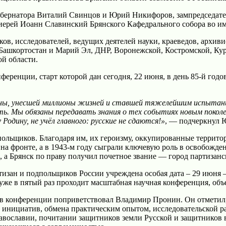
 губернатора Виталий Свинцов и Юрий Никифоров, зампредседа
иерей Иоанн Славинский Брянского Кафедрального собора во им
ов, исследователей, ведущих деятелей науки, краеведов, архив
 Башкортостан и Марий Эл, ДНР, Воронежской, Костромской, Кур
ой области.
еренции, старт которой дан сегодня, 22 июня, в день 85-й го
йны, унесшей миллионы жизней и ставшей тяжелейшим испытание
ть. Мы обязаны передавать знания о тех событиях новым поко
одину, не учёл главного: русские не сдаются!»
, — подчеркнул 
польщиков. Благодаря им, их героизму, оккупированные террит
на фронте, а в 1943-м году сыграли ключевую роль в освобожд
 а Брянск по праву получил почетное звание — город партизанс
изан и подпольщиков России учреждена особая дата – 29 июня – 
 уже в пятый раз проходит масштабная научная конференция, об
в конференции поприветствовал Владимир Пронин. Он отметил, 
инициатив, обмена практическим опытом, исследовательской ра
авославии, почитании защитников земли Русской и защитников