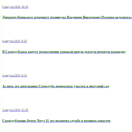
6 августа 2026, 10:58
Директор Брянского аграрного техникума Владимир Викторович Потапов поделился 
6 августа 2026, 8:59
В Стародубском округе торжественно открыли новую детскую игровую площадку
6 августа 2026, 8:54
За пять лет жительница Стародуба превратила участок в цветущий сад
5 августа 2026, 12:39
Стародубчанин Артем Чмут 11 лет посвятил службе в военном оркестре