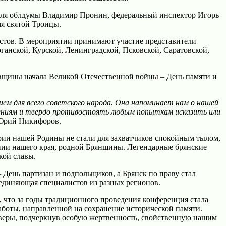
теля облдумы Владимир Пронин, федеральный инспектор Игорь
я святой Троицы.
истов. В мероприятии принимают участие представители
ганской, Курской, Ленинградской, Псковской, Саратовской,
довщины начала Великой Отечественной войны – День памяти и
м для всего советского народа. Она напоминает нам о нашей
лениям и твердо противостоять любым попыткам исказить или
Юрий Никифоров.
ории нашей Родины не стали для захватчиков спокойным тылом,
ении нашего края, родной Брянщины. Легендарные брянские
кой славы.
День партизан и подпольщиков, а Брянск по праву стал
ъединяющая специалистов из разных регионов.
что за годы традиционного проведения конференция стала
боты, направленной на сохранение исторической памяти.
 веры, подчеркнув особую жертвенность, свойственную нашим