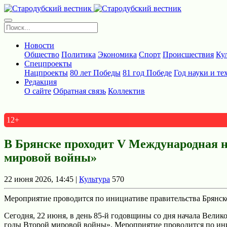
Новости
Общество
Политика
Экономика
Спорт
Происшествия
Ку
Спецпроекты
Нацпроекты
80 лет Победы
81 год Победе
Год науки и те
Редакция
О сайте
Обратная связь
Коллектив
12+
В Брянске проходит V Международная 
мировой войны»
22 июня 2026, 14:45 |
Культура
570
Мероприятие проводится по инициативе правительства Брянск
Сегодня, 22 июня, в день 85-й годовщины со дня начала Вели
годы Второй мировой войны». Мероприятие проводится по ини